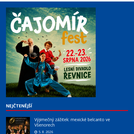
NEJČTENĚJŠÍ
Výjimečný zážitek: mexické belcanto ve
Všenorech
5. 8. 2026