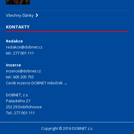
Všechny články
KONTAKTY
Redakce
redakce@dobnet.cz
tel.: 277 001 111
Inzerce
inzerce@dobnet.cz
tel.: 605 205 755
Ceník inzerce DOBNET měsíčník →
DOBNET, z.s.
Palackého 27
252 29 Dobřichovice
Tel.: 277 001 111
Copyright © 2016 DOBNET z.s.