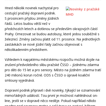
Hned několik novinek nachystal pro
cestující pražský dopravní podnik.
S prosincem přijdou změny jízdních
řádů. Letos budou větší než v
předchozích letech a dotknou se především okrajových částí
Prahy. Omezovat se budou autobusy, které jedou souběžně s
železnicí. Změny začnou platit od 11. prosince. Na jednotlivých
zastávkách se nové jízdní řády začnou objevovat s
několikadenním předstihem.
Vzhledem k napjatému městskému rozpočtu možná dojde na
zrušení předvolebního slibu pražské ČSSD – jízdnému zdarma
pro děti do 15 let a pro seniory. Město na jízdném zdarma tratí
240 milionů korun ročně. ODS s ČSSD o úpravě koaliční
smlouvy vyjednává.
Dopravní podnik připravil i dvě novinky, týkající se oznamování
mimořádných událostí. Tou první je možnost nahlédnout on-
line, jestli se v dopravě něco neděje. Pokud například někdo
spadne pod soupravu metra a celá trasa se zastaví, během