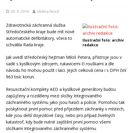
30. 9. 2014
Liběna Nová
Zdravotnická záchranná služba
Středočeského kraje bude mít nové
automatické defibrilátory, včera to
Ilustrační foto: archiv
schválila Rada kraje.
redakce
Jak uvedl středočeský hejtman Miloš Petera, přístroje jsou v
sadě s kyslíkovým zdrojem, rukavicemi či rouškami a dle
návodu ho mohou použít i laici. Jejich celková cena i s DPH činí
963 tisíc korun.
Resuscitační komplety AED a kyslíkové generátory budou
zapůjčeny a rozděleny mezi složky Integrovaného
záchranného systému jako jsou hasiči a policie. Pomohou tak
poskytnout první pomoc před příjezdem záchranky v místech,
kde jsou delší dojezdové časy, nebo pro případ živelných
katastrof, kdy bude nutné zajištění první pomoci všemi
složkami Integrovaného záchranného systému.