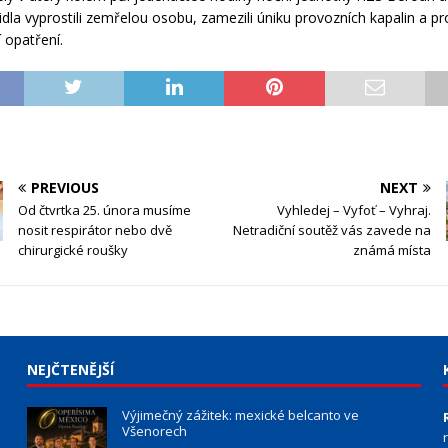
idla vyprostili zemřelou osobu, zamezili úniku provozních kapalin a pr
 opatření.
PREVIOUS
NEXT
Od čtvrtka 25. února musíme
Vyhledej – Vyfoť – Vyhraj.
nosit respirátor nebo dvě
Netradiční soutěž vás zavede na
chirurgické roušky
známá místa
NEJČTENĚJŠÍ
Výjimečný zážitek: mexické belcanto ve
Všenorech