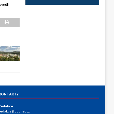
ovedli
KONTAKTY
Redakce
redakce@dobnet.cz