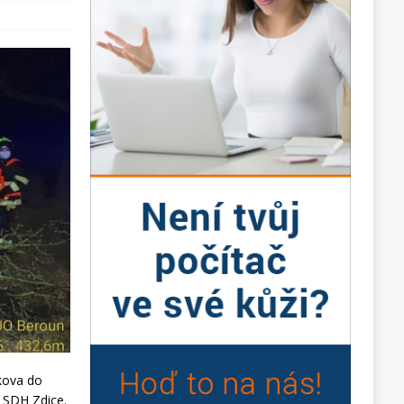
kova do
a SDH Zdice.