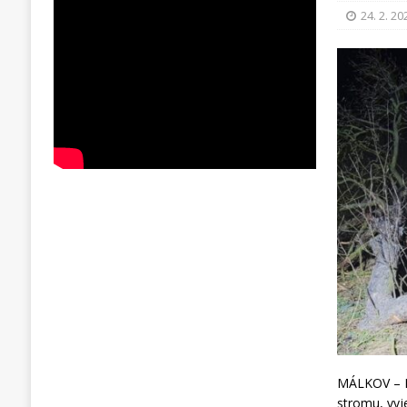
24. 2. 20
MÁLKOV – K 
stromu, vyj