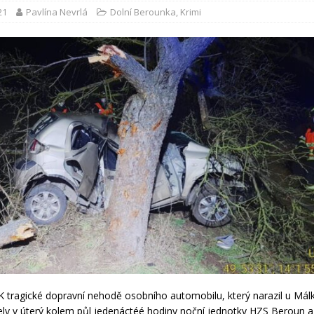
21
Pavlína Nevrlá
Dolní Berounka
,
Krimi
tragické dopravní nehodě osobního automobilu, který narazil u Mál
ely v úterý kolem půl jedenáctéé hodiny noční jednotky HZS Beroun 