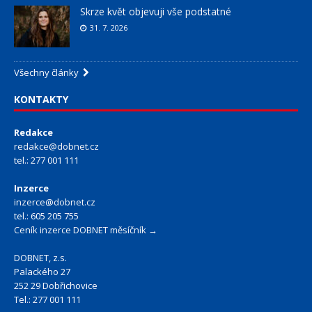
Skrze květ objevuji vše podstatné
31. 7. 2026
Všechny články
KONTAKTY
Redakce
redakce@dobnet.cz
tel.: 277 001 111
Inzerce
inzerce@dobnet.cz
tel.: 605 205 755
Ceník inzerce DOBNET měsíčník →
DOBNET, z.s.
Palackého 27
252 29 Dobřichovice
Tel.: 277 001 111