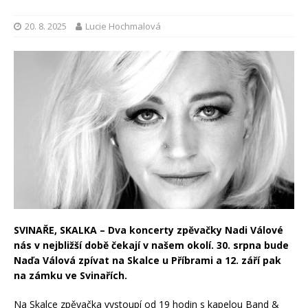
20. 8. 2025
Lucie Hochmalová
SVINAŘE, SKALKA – Dva koncerty zpěvačky Nadi Válové
nás v nejbližší době čekají v našem okolí. 30. srpna bude
Naďa Válová zpívat na Skalce u Příbrami a 12. září pak
na zámku ve Svinařích.
Na Skalce zpěvačka vystoupí od 19 hodin s kapelou Band &