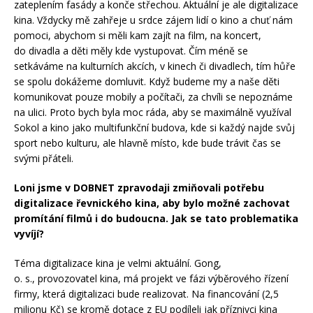
zateplením fasády a konče střechou. Aktuální je ale digitalizace
kina. Vždycky mě zahřeje u srdce zájem lidí o kino a chuť nám
pomoci, abychom si měli kam zajít na film, na koncert,
do divadla a děti měly kde vystupovat. Čím méně se
setkáváme na kulturních akcích, v kinech či divadlech, tím hůře
se spolu dokážeme domluvit. Když budeme my a naše děti
komunikovat pouze mobily a počítači, za chvíli se nepoznáme
na ulici. Proto bych byla moc ráda, aby se maximálně využíval
Sokol a kino jako multifunkční budova, kde si každý najde svůj
sport nebo kulturu, ale hlavně místo, kde bude trávit čas se
svými přáteli.
Loni jsme v DOBNET zpravodaji zmiňovali potřebu
digitalizace řevnického kina, aby bylo možné zachovat
promítání filmů i do budoucna. Jak se tato problematika
vyvíjí?
Téma digitalizace kina je velmi aktuální. Gong,
o. s., provozovatel kina, má projekt ve fázi výběrového řízení
firmy, která digitalizaci bude realizovat. Na financování (2,5
milionu Kč) se kromě dotace z EU podíleli jak příznivci kina