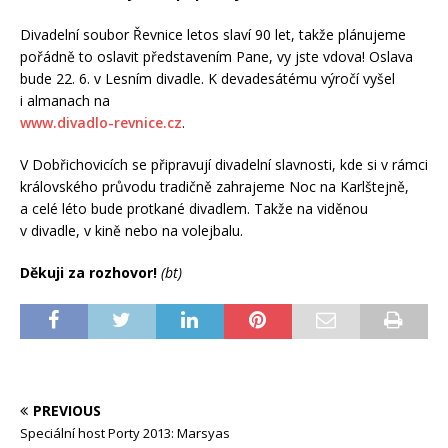
Divadelní soubor Řevnice letos slaví 90 let, takže plánujeme
pořádně to oslavit představením Pane, vy jste vdova! Oslava
bude 22. 6. v Lesním divadle. K devadesátému výročí vyšel
i almanach na
www.divadlo-revnice.cz
.
V Dobřichovicích se připravují divadelní slavnosti, kde si v rámci
královského průvodu tradičně zahrajeme Noc na Karlštejně,
a celé léto bude protkané divadlem. Takže na viděnou
v divadle, v kině nebo na volejbalu.
Děkuji za rozhovor!
(bt)
PREVIOUS
Speciální host Porty 2013: Marsyas