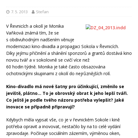
7. 5. 2013
Stefan
V Řevnicích a okolí je Monika
Vaňková známá tím, že se
s obdivuhodným nadšením věnuje
modernizaci kino-divadla a propagaci Sokola v Řevnicích.
Díky jejímu přičinění a shánění sponzorů a grantů dostává kino
novou tvář a v sokolovně se cvičí více než
60 hodin týdně. Monika je také často obsazována
ochotnickými skupinami z okolí do nejrůznějších rolí.
Kino-divadlo má nové šatny pro účinkující, změnilo se
jeviště, plátno… To je obrovský obrat k jeho lepší tváři.
Co ještě je podle tvého názoru potřeba vylepšit? Jaké
inovace se případně připravují?
Kdybych měla vypsat vše, co je v řevnickém Sokole i kině
potřeba opravit a inovovat, nestačilo by na to celé vydání
zpravodaje. Počínaje sociálním zázemím, výměnou oken,