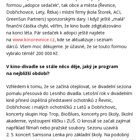
formou „adopce sedaček“, tak obce a města (Řevnice,
Dobřichovice, Lety, Řitka) i místní firmy (kola Štorek, ACI,
GreenSun Partners) sponzorskými dary. I když ještě „malá“
finanční částka chybí, věřím, že kino bude zdigitalizováno
na konci léta. Pár sedaček k adopci ještě najdete
na
www.kinorevnice.cz
, kde se aktualizuje i seznam
dárců. Všem moc děkujeme. Je úžasné, že se touto formou
vybralo téměř 200 000 Kč.
V kino-divadle se stále něco děje, jaký je program
na nejbližší období?
Vzhledem k tomu, že se začíná oteplovat, se divadelní sezona
pomalu přesouvá do Lesního divadla. Letošní rok v divadelním
kině přinesl úspěšná představení ochotníků z Řevnic,
Dobřichovic i malých ochotníčků z Letů a Dobřichovic,
koncerty skupin Hop Trop, BioBlues, koncerty pro školy, školní
akademie, vystoupení Klíčku i ZUŠ. O kinosál se začali zajímat
například filmaři nebo pražské soubory. Sezonu uzavírá
2. 5. koncert Samsona Lenka pro základní školy. Na podobný