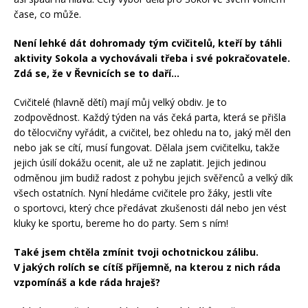
čase, co může.
Není lehké dát dohromady tým cvičitelů, kteří by táhli
aktivity Sokola a vychovávali třeba i své pokračovatele.
Zdá se, že v Řevnicích se to daří…
Cvičitelé (hlavně dětí) mají můj velký obdiv. Je to
zodpovědnost. Každý týden na vás čeká parta, která se přišla
do tělocvičny vyřádit, a cvičitel, bez ohledu na to, jaký měl den
nebo jak se cítí, musí fungovat. Dělala jsem cvičitelku, takže
jejich úsilí dokážu ocenit, ale už ne zaplatit. Jejich jedinou
odměnou jim budiž radost z pohybu jejich svěřenců a velký dík
všech ostatních. Nyní hledáme cvičitele pro žáky, jestli víte
o sportovci, který chce předávat zkušenosti dál nebo jen vést
kluky ke sportu, bereme ho do party. Sem s ním!
Také jsem chtěla zmínit tvoji ochotnickou zálibu.
V jakých rolích se cítíš příjemně, na kterou z nich ráda
vzpomínáš a kde ráda hraješ?