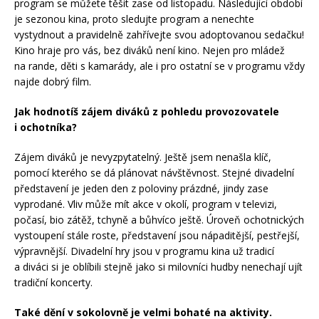
program se můžete těšit zase od listopadu. Následující období
je sezonou kina, proto sledujte program a nenechte
vystydnout a pravidelně zahřívejte svou adoptovanou sedačku!
Kino hraje pro vás, bez diváků není kino. Nejen pro mládež
na rande, děti s kamarády, ale i pro ostatní se v programu vždy
najde dobrý film.
Jak hodnotíš zájem diváků z pohledu provozovatele
i ochotníka?
Zájem diváků je nevyzpytatelný. Ještě jsem nenašla klíč,
pomocí kterého se dá plánovat návštěvnost. Stejné divadelní
představení je jeden den z poloviny prázdné, jindy zase
vyprodané. Vliv může mít akce v okolí, program v televizi,
počasí, bio zátěž, tchyně a bůhvíco ještě. Úroveň ochotnických
vystoupení stále roste, představení jsou nápaditější, pestřejší,
výpravnější. Divadelní hry jsou v programu kina už tradicí
a diváci si je oblíbili stejně jako si milovníci hudby nenechají ujít
tradiční koncerty.
Také dění v sokolovně je velmi bohaté na aktivity.