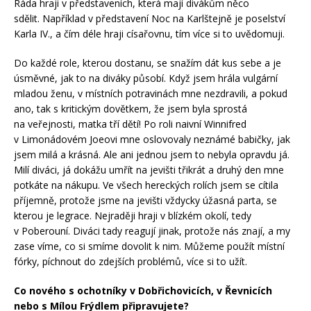
Ráda hraji v představeních, která mají divákům něco
sdělit. Například v představení Noc na Karlštejně je poselství
Karla IV., a čím déle hraji císařovnu, tím více si to uvědomuji.
Do každé role, kterou dostanu, se snažím dát kus sebe a je
úsměvné, jak to na diváky působí. Když jsem hrála vulgární
mladou ženu, v místních potravinách mne nezdravili, a pokud
ano, tak s kritickým dovětkem, že jsem byla sprostá
na veřejnosti, matka tří dětí! Po roli naivní Winnifred
v Limonádovém Joeovi mne oslovovaly neznámé babičky, jak
jsem milá a krásná. Ale ani jednou jsem to nebyla opravdu já.
Milí diváci, já dokážu umřít na jevišti třikrát a druhý den mne
potkáte na nákupu. Ve všech hereckých rolích jsem se cítila
příjemně, protože jsme na jevišti vždycky úžasná parta, se
kterou je legrace. Nejraději hraji v blízkém okolí, tedy
v Poberouní. Diváci tady reagují jinak, protože nás znají, a my
zase víme, co si smíme dovolit k nim. Můžeme použít místní
fórky, píchnout do zdejších problémů, více si to užít.
Co nového s ochotníky v Dobřichovicích, v Řevnicích
nebo s Mílou Frýdlem připravujete?