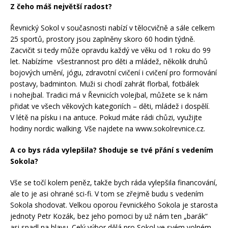
Z čeho máš největší radost?
Řevnický Sokol v současnosti nabízí v tělocvičně a sále celkem
25 sportů, prostory jsou zaplněny skoro 60 hodin týdně.
Zacvičit si tedy může opravdu každý ve věku od 1 roku do 99
let. Nabízíme všestrannost pro děti a mládež, několik druhů
bojových umění, jógu, zdravotní cvičení i cvičení pro formování
postavy, badminton. Muži si chodí zahrát florbal, fotbálek
i nohejbal. Tradici má v Řevnicích volejbal, můžete se k nám
přidat ve všech věkových kategoriích – děti, mládež i dospělí.
V létě na písku i na antuce. Pokud máte rádi chůzi, využijte
hodiny nordic walking. Vše najdete na www.sokolrevnice.cz.
A co bys ráda vylepšila? Shoduje se tvé přání s vedením
Sokola?
Vše se točí kolem peněz, takže bych ráda vylepšila financování,
ale to je asi ohrané sci-fi. V tom se zřejmě budu s vedením
Sokola shodovat. Velkou oporou řevnického Sokola je starosta
jednoty Petr Kozák, bez jeho pomoci by už nám ten „barák“
asi spadl na hlavu. Celý výbor dělá pro Sokol ve svém volném