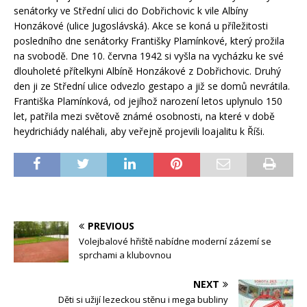
senátorky ve Střední ulici do Dobřichovic k vile Albíny
Honzákové (ulice Jugoslávská). Akce se koná u příležitosti
posledního dne senátorky Františky Plamínkové, který prožila
na svobodě. Dne 10. června 1942 si vyšla na vycházku ke své
dlouholeté přítelkyni Albíně Honzákové z Dobřichovic. Druhý
den ji ze Střední ulice odvezlo gestapo a již se domů nevrátila.
Františka Plamínková, od jejíhož narození letos uplynulo 150
let, patřila mezi světově známé osobnosti, na které v době
heydrichiády naléhali, aby veřejně projevili loajalitu k Říši.
PREVIOUS
Volejbalové hřiště nabídne moderní zázemí se
sprchami a klubovnou
NEXT
Děti si užijí lezeckou stěnu i mega bubliny