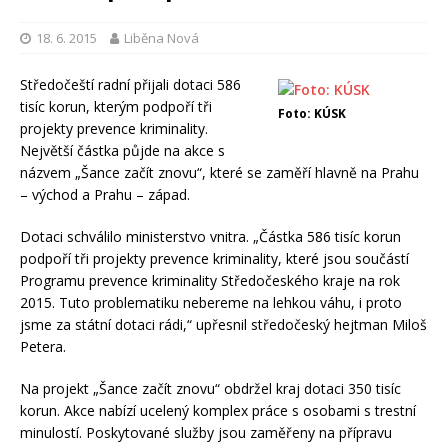
18. 6. 2015
Liběna Nová
Středočeští radní přijali dotaci 586
tisíc korun, kterým podpoří tři
Foto: KÚSK
projekty prevence kriminality.
Největší částka půjde na akce s
názvem „Šance začít znovu“, které se zaměří hlavně na Prahu
– východ a Prahu – západ.
Dotaci schválilo ministerstvo vnitra. „Částka 586 tisíc korun
podpoří tři projekty prevence kriminality, které jsou součástí
Programu prevence kriminality Středočeského kraje na rok
2015. Tuto problematiku nebereme na lehkou váhu, i proto
jsme za státní dotaci rádi,“ upřesnil středočeský hejtman Miloš
Petera.
Na projekt „Šance začít znovu“ obdržel kraj dotaci 350 tisíc
korun. Akce nabízí ucelený komplex práce s osobami s trestní
minulostí. Poskytované služby jsou zaměřeny na přípravu