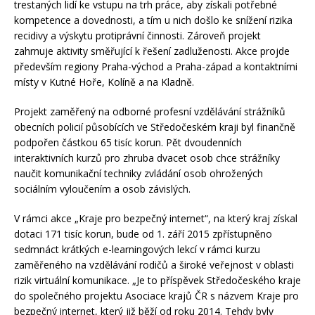
trestaných lidí ke vstupu na trh práce, aby získali potřebné
kompetence a dovednosti, a tím u nich došlo ke snížení rizika
recidivy a výskytu protiprávní činnosti. Zároveň projekt
zahrnuje aktivity směřující k řešení zadluženosti. Akce projde
především regiony Praha-východ a Praha-západ a kontaktními
místy v Kutné Hoře, Kolíně a na Kladně.
Projekt zaměřený na odborné profesní vzdělávání strážníků
obecních policií působících ve Středočeském kraji byl finančně
podpořen částkou 65 tisíc korun. Pět dvoudenních
interaktivních kurzů pro zhruba dvacet osob chce strážníky
naučit komunikační techniky zvládání osob ohrožených
sociálním vyloučením a osob závislých.
V rámci akce „Kraje pro bezpečný internet“, na který kraj získal
dotaci 171 tisíc korun, bude od 1. září 2015 zpřístupněno
sedmnáct krátkých e-learningových lekcí v rámci kurzu
zaměřeného na vzdělávání rodičů a široké veřejnost v oblasti
rizik virtuální komunikace. „Je to příspěvek Středočeského kraje
do společného projektu Asociace krajů ČR s názvem Kraje pro
bezpečný internet, který již běží od roku 2014. Tehdy byly