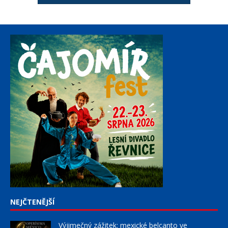
NEJČTENĚJŠÍ
Výjimečný zážitek: mexické belcanto ve