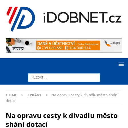
HOME
ZPRÁVY
Na opravu cesty k divadlu město shání
dotaci
Na opravu cesty k divadlu město
shání dotaci