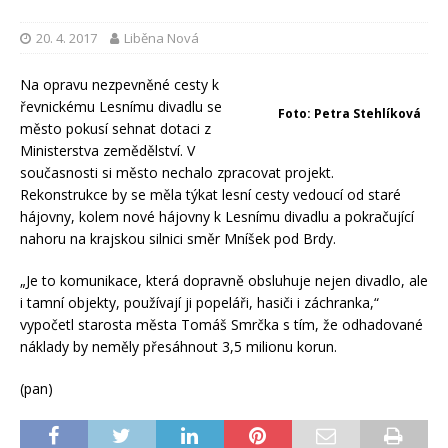
20. 4. 2017
Liběna Nová
Na opravu nezpevněné cesty k
řevnickému Lesnímu divadlu se
Foto: Petra Stehlíková
město pokusí sehnat dotaci z
Ministerstva zemědělství. V
současnosti si město nechalo zpracovat projekt.
Rekonstrukce by se měla týkat lesní cesty vedoucí od staré
hájovny, kolem nové hájovny k Lesnímu divadlu a pokračující
nahoru na krajskou silnici směr Mníšek pod Brdy.
„Je to komunikace, která dopravně obsluhuje nejen divadlo, ale
i tamní objekty, používají ji popeláři, hasiči i záchranka,“
vypočetl starosta města Tomáš Smrčka s tím, že odhadované
náklady by neměly přesáhnout 3,5 milionu korun.
(pan)