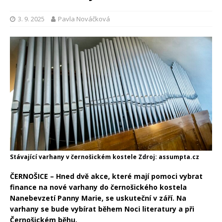
3. 9. 2025
Pavla Nováčková
Stávající varhany v černošickém kostele Zdroj: assumpta.cz
ČERNOŠICE – Hned dvě akce, které mají pomoci vybrat
finance na nové varhany do černošického kostela
Nanebevzetí Panny Marie, se uskuteční v září. Na
varhany se bude vybírat během Noci literatury a při
Černošickém běhu.