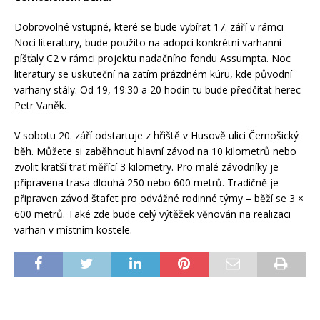
Dobrovolné vstupné, které se bude vybírat 17. září v rámci
Noci literatury, bude použito na adopci konkrétní varhanní
píšťaly C2 v rámci projektu nadačního fondu Assumpta. Noc
literatury se uskuteční na zatím prázdném kúru, kde původní
varhany stály. Od 19, 19:30 a 20 hodin tu bude předčítat herec
Petr Vaněk.
V sobotu 20. září odstartuje z hřiště v Husově ulici Černošický
běh. Můžete si zaběhnout hlavní závod na 10 kilometrů nebo
zvolit kratší trať měřící 3 kilometry. Pro malé závodníky je
připravena trasa dlouhá 250 nebo 600 metrů. Tradičně je
připraven závod štafet pro odvážné rodinné týmy – běží se 3 ×
600 metrů. Také zde bude celý výtěžek věnován na realizaci
varhan v místním kostele.