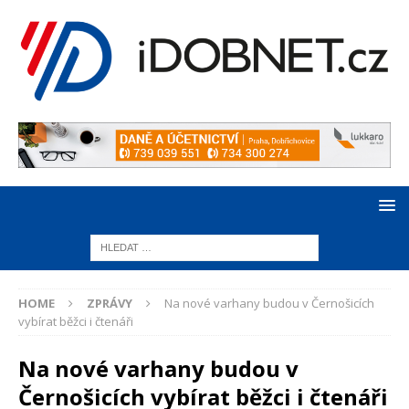
HOME
ZPRÁVY
Na nové varhany budou v Černošicích
vybírat běžci i čtenáři
Na nové varhany budou v
Černošicích vybírat běžci i čtenáři