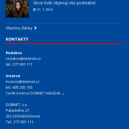
Skrze květ objevuji vše podstatné
31. 7. 2026
Všechny články
KONTAKTY
Redakce
redakce@dobnet.cz
tel.: 277 001 111
Inzerce
inzerce@dobnet.cz
tel.: 605 205 755
Ceník inzerce DOBNET měsíčník →
DOBNET, z.s.
Palackého 27
252 29 Dobřichovice
Tel.: 277 001 111