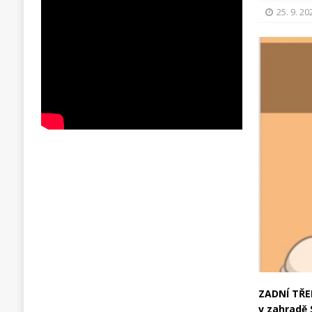
25. 9. 20
ZADNÍ TŘ
v zahradě