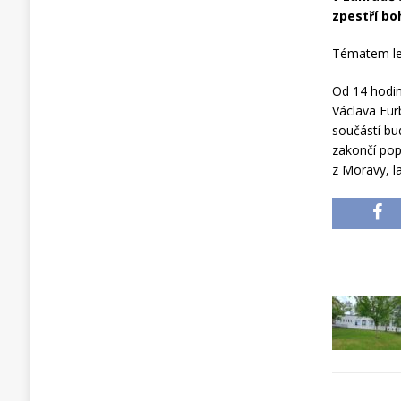
zpestří bo
Tématem let
Od 14 hodin
Václava Für
součástí bu
zakončí pop
z Moravy, la