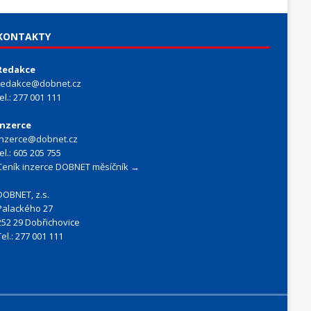
KONTAKTY
Redakce
redakce@dobnet.cz
tel.: 277 001 111
Inzerce
inzerce@dobnet.cz
tel.: 605 205 755
Ceník inzerce DOBNET měsíčník →
DOBNET, z.s.
Palackého 27
252 29 Dobřichovice
Tel.: 277 001 111