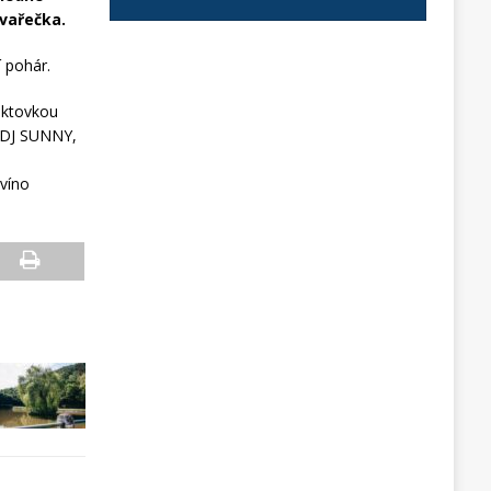
a vařečka.
 pohár.
aktovkou
e DJ SUNNY,
 víno