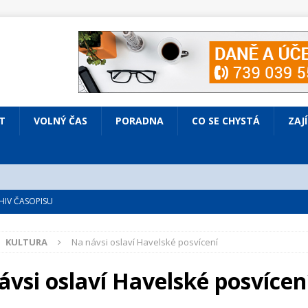
T
VOLNÝ ČAS
PORADNA
CO SE CHYSTÁ
ZAJ
IV ČASOPISU
é
ZAJÍMAVÍ LIDÉ
KULTURA
Na návsi oslaví Havelské posvícení
VOLNÝ ČAS
bsazená Prodaná nevěsta
KULTURA
ávsi oslaví Havelské posvícen
nto ve Všenorech
KULTURA