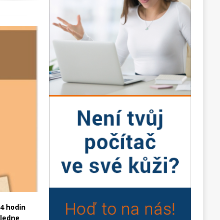
14 hodin
oledne