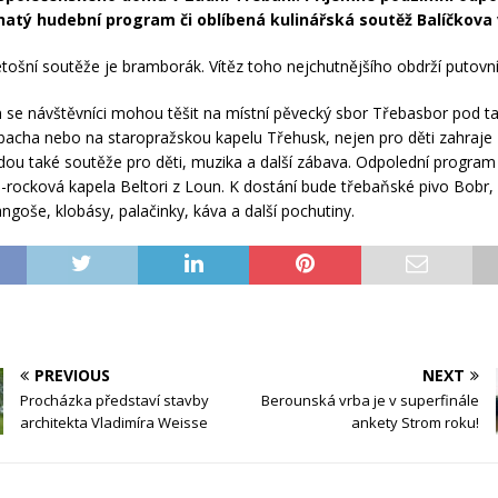
hatý hudební program či oblíbená kulinářská soutěž Balíčkov
ošní soutěže je bramborák. Vítěz toho nejchutnějšího obdrží putovní
 se návštěvníci mohou těšit na místní pěvecký sbor Třebasbor pod t
bacha nebo na staropražskou kapelu Třehusk, nejen pro děti zahraj
dou také soutěže pro děti, muzika a další zábava. Odpolední program
-rocková kapela Beltori z Loun. K dostání bude třebaňské pivo Bobr,
ngoše, klobásy, palačinky, káva a další pochutiny.
PREVIOUS
NEXT
Procházka představí stavby
Berounská vrba je v superfinále
architekta Vladimíra Weisse
ankety Strom roku!