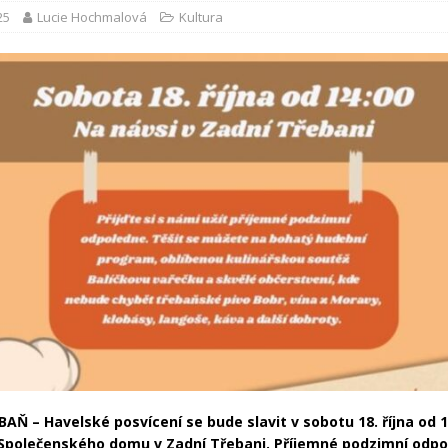
25
Lucie Hochmalová
Kultura
EBAŇ –
Havelské posvícení se bude slavit v sobotu 18. října od 
 Společenského domu v Zadní Třebani. Příjemné podzimní odp