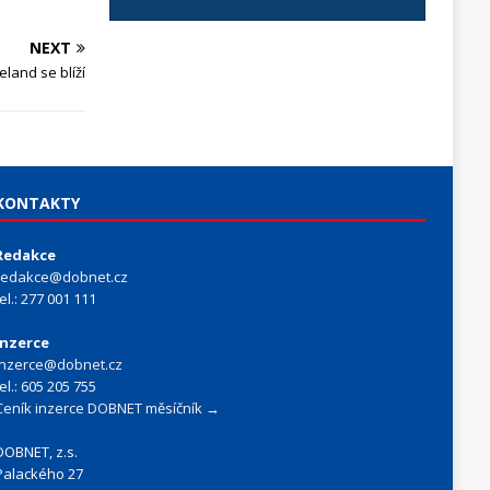
NEXT
eland se blíží
KONTAKTY
Redakce
redakce@dobnet.cz
tel.: 277 001 111
Inzerce
inzerce@dobnet.cz
tel.: 605 205 755
Ceník inzerce DOBNET měsíčník →
DOBNET, z.s.
Palackého 27