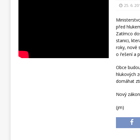
25. 6. 20
Ministerstv
před hluke
Zatímco dos
stanici, kt
roky, nově 
o řešení a 
Obce budou 
hlukových z
domáhat zti
Nový zákon k
(jm)