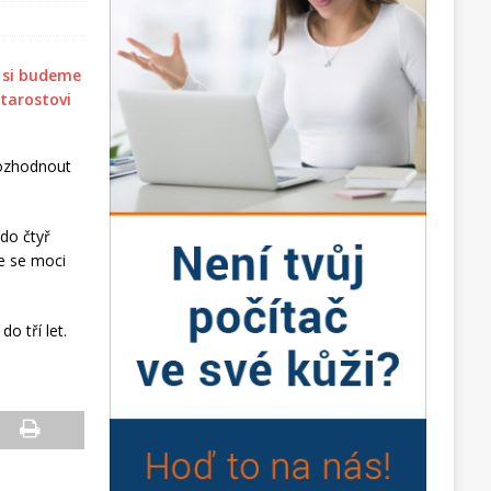
rozhodnout
do čtyř
e se moci
do tří let.