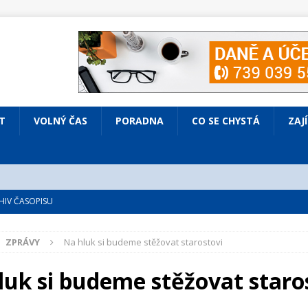
T
VOLNÝ ČAS
PORADNA
CO SE CHYSTÁ
ZAJ
IV ČASOPISU
é
ZAJÍMAVÍ LIDÉ
ZPRÁVY
Na hluk si budeme stěžovat starostovi
VOLNÝ ČAS
bsazená Prodaná nevěsta
KULTURA
luk si budeme stěžovat staro
nto ve Všenorech
KULTURA