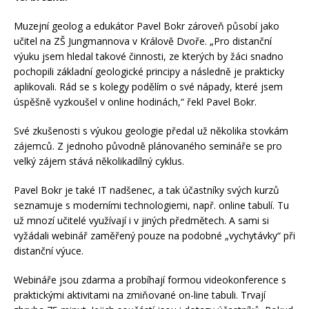
Muzejní geolog a edukátor Pavel Bokr zároveň působí jako
učitel na ZŠ Jungmannova v Králově Dvoře. „Pro distanční
výuku jsem hledal takové činnosti, ze kterých by žáci snadno
pochopili základní geologické principy a následně je prakticky
aplikovali. Rád se s kolegy podělím o své nápady, které jsem
úspěšně vyzkoušel v online hodinách,“ řekl Pavel Bokr.
Své zkušenosti s výukou geologie předal už několika stovkám
zájemců. Z jednoho původně plánovaného semináře se pro
velký zájem stává několikadílný cyklus.
Pavel Bokr je také IT nadšenec, a tak účastníky svých kurzů
seznamuje s moderními technologiemi, např. online tabulí. Tu
už mnozí učitelé využívají i v jiných předmětech. A sami si
vyžádali webinář zaměřený pouze na podobné „vychytávky“ při
distanční výuce.
Webináře jsou zdarma a probíhají formou videokonference s
praktickými aktivitami na zmiňované on-line tabuli. Trvají