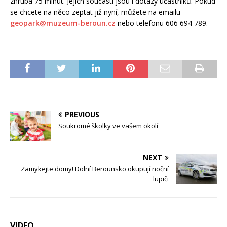
zhruba 75 minut. Jejich součástí jsou i dotazy účastníků. Pokud
se chcete na něco zeptat již nyní, můžete na emailu
geopark@muzeum-beroun.cz
nebo telefonu 606 694 789.
PREVIOUS
Soukromé školky ve vašem okolí
NEXT
Zamykejte domy! Dolní Berounsko okupují noční
lupiči
VIDEO