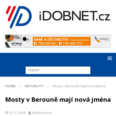
HOME
AKTUALITY
Mosty v Berouně mají nová jména
Mosty v Berouně mají nová jména
23. 5. 2018
Liběna Nová