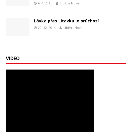
6. 4. 2016
Liběna Nová
Lávka přes Litavku je průchozí
29. 12. 2014
Liběna Nová
VIDEO