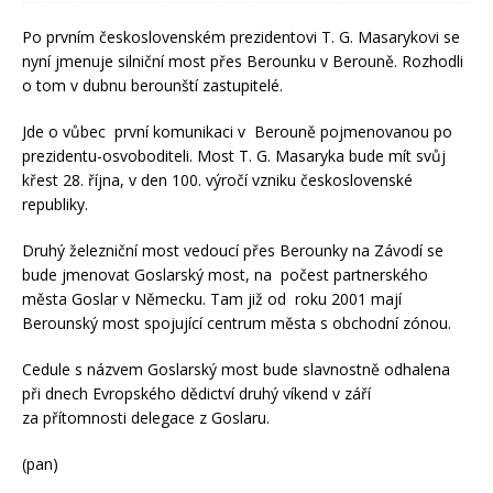
Po prvním československém prezidentovi T. G. Masarykovi se
nyní jmenuje silniční most přes Berounku v Berouně. Rozhodli
o tom v dubnu berounští zastupitelé.
Jde o vůbec první komunikaci v Berouně pojmenovanou po
prezidentu-osvoboditeli. Most T. G. Masaryka bude mít svůj
křest 28. října, v den 100. výročí vzniku československé
republiky.
Druhý železniční most vedoucí přes Berounky na Závodí se
bude jmenovat Goslarský most, na počest partnerského
města Goslar v Německu. Tam již od roku 2001 mají
Berounský most spojující centrum města s obchodní zónou.
Cedule s názvem Goslarský most bude slavnostně odhalena
při dnech Evropského dědictví druhý víkend v září
za přítomnosti delegace z Goslaru.
(pan)