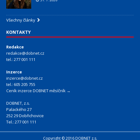
Všechny články
KONTAKTY
Redakce
redakce@dobnet.cz
tel.: 277 001 111
Inzerce
inzerce@dobnet.cz
tel.: 605 205 755
Ceník inzerce DOBNET měsíčník →
DOBNET, z.s.
Palackého 27
252 29 Dobřichovice
Tel.: 277 001 111
Copyright © 2016 DOBNET z.s.