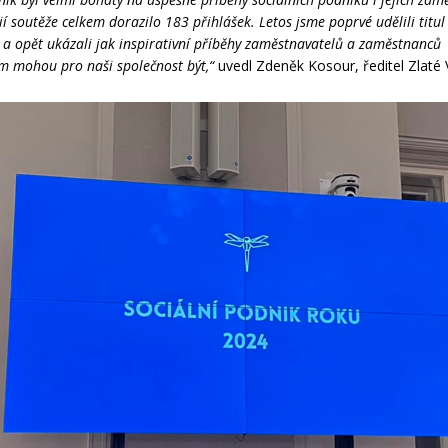
ií soutěže celkem dorazilo 183 přihlášek. Letos jsme poprvé udělili titul
 a opět ukázali jak inspirativní příběhy zaměstnavatelů a zaměstnanců
m mohou pro naši společnost být,“
uvedl Zdeněk Kosour, ředitel Zlaté 