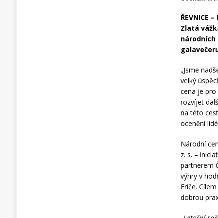
ŘEVNICE – 
Zlatá vážk
národních 
galavečer
„Jsme nadše
velký úspěch
cena je pro
rozvíjet dal
na této ces
ocenění li
Národní cen
z. s. – inic
partnerem Č
výhry v hod
Friče. Cíle
dobrou praxi
„Letošní roč