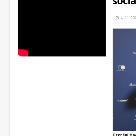
soci
4. 11. 20
Ocenění Mod