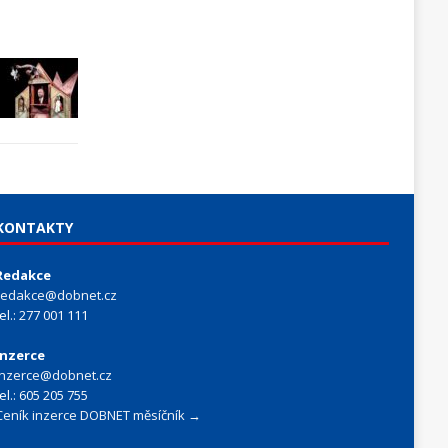
KONTAKTY
Redakce
redakce@dobnet.cz
tel.: 277 001 111
Inzerce
inzerce@dobnet.cz
tel.: 605 205 755
Ceník inzerce DOBNET měsíčník →