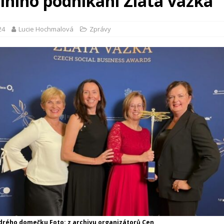
álního podnikání Zlatá vážka
24
Lucie Hochmalová
Zprávy
rého domečku Foto: z archivu organizátorů Cen