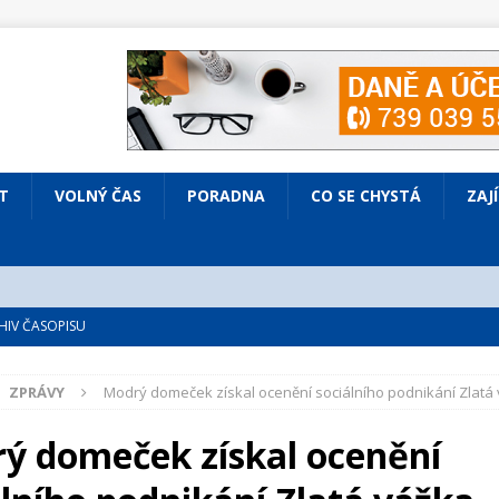
T
VOLNÝ ČAS
PORADNA
CO SE CHYSTÁ
ZAJ
IV ČASOPISU
é
ZAJÍMAVÍ LIDÉ
ZPRÁVY
Modrý domeček získal ocenění sociálního podnikání Zlatá
VOLNÝ ČAS
bsazená Prodaná nevěsta
KULTURA
ý domeček získal ocenění
nto ve Všenorech
KULTURA