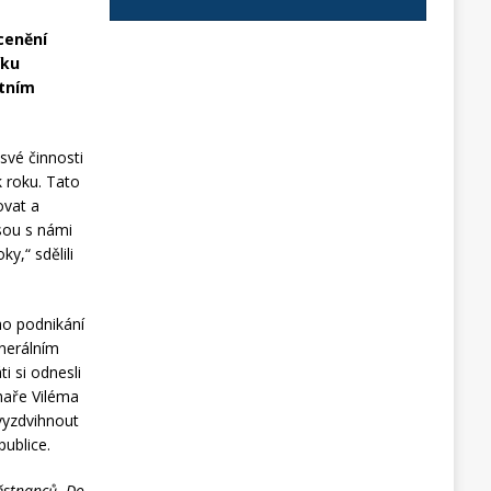
cenění
íku
stním
své činnosti
k roku. Tato
ovat a
jsou s námi
y,“ sdělili
ho podnikání
enerálním
i si odnesli
haře Viléma
vyzdvihnout
publice.
městnanců. Do