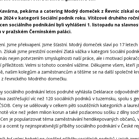
Kavárna, pekárna a catering Modrý domeček z Řevnic získal o
a 2024 v kategorii Sociální podnik roku. Vítězové druhého ročn
cen sociálního podnikání byli vyhlášeni 1. listopadu na slavno
u v pražském Černínském paláci.
ní. Jsme překvapení. Jsme šťastní. Modrý domeček slaví po 17 letech 
. Získali jsme prestižní ocenění Zlatá vážka v kategorii Sociální podni
 nás nejen potvrzením smysluplnosti naší práce, ale i motivací pokrač
ší příležitosti. Velmi si tohoto ocenění vážíme. Děkujeme všem, kteří 
tě, našim kolegům a zaměstnancům a těšíme se na další společné krok
dé z řevnického Modrého domečku.
y sociálního podnikání letos podruhé vyhlásila Deklarace odpovědné
iativa zastřešující víc než 120 sociálních podniků v tuzemsku, spolu s g
SOB. Ceny se udělovaly v celkem pěti soutěžních kategoriích a laureát
notě více než jeden milion korun a také pozlacenou sošku z dílny soc
m Cen je popularizovat téma zaměstnávání hendikepovaných občanů, 
 a ocenit ty nejinspirativnější příběhy sociálního podnikání v České re
ník byl velmi bohatý na úspěšné příběhy sociálních podniků i jejich za