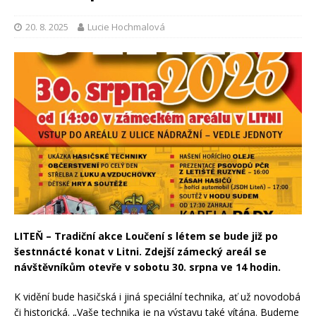
20. 8. 2025
Lucie Hochmalová
LITEŇ – Tradiční akce Loučení s létem se bude již po
šestnnácté konat v Litni. Zdejší zámecký areál se
návštěvníkům otevře v sobotu 30. srpna ve 14 hodin.
K vidění bude hasičská i jiná speciální technika, ať už novodobá
či historická. „Vaše technika je na výstavu také vítána. Budeme