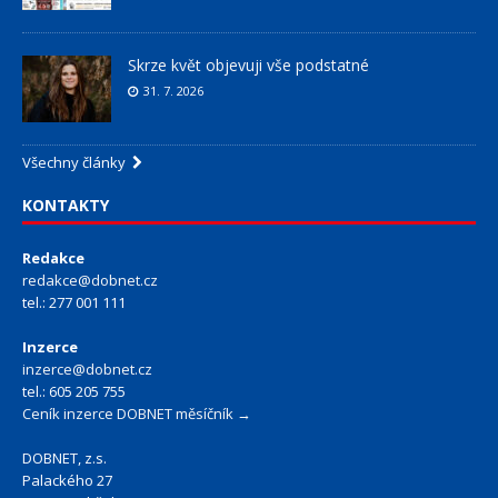
Skrze květ objevuji vše podstatné
31. 7. 2026
Všechny články
KONTAKTY
Redakce
redakce@dobnet.cz
tel.: 277 001 111
Inzerce
inzerce@dobnet.cz
tel.: 605 205 755
Ceník inzerce DOBNET měsíčník →
DOBNET, z.s.
Palackého 27