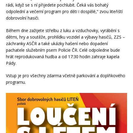
rádi, když se s ní přijedete pochlubit. Čeká vás bohatý
odpolední a večerní program pro děti i dospělé,“ zvou liteňští
dobrovolní hasiči.
Během dne zažijete střelbu z luku a vzduchovky, vyrábění s
dětmi, hry a soutěže, prohlídku vozidel a výbavy hasičů, ZZS –
záchranky ASČR a také ukázky hašení nebo dopadení
pachatele služebním psem Policie ČR. Celé odpoledne bude
hrát reprodukovaná hudba a od 17:30 hodin zahraje kapela
Pády.
Vstup je pro všechny zdarma včetně parkování a doplňkového
programu.