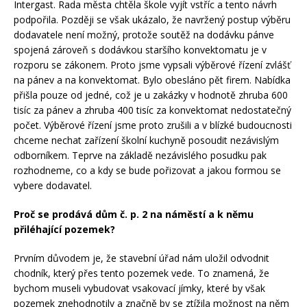
Intergast. Rada města chtěla škole vyjít vstříc a tento návrh
podpořila. Později se však ukázalo, že navržený postup výběru
dodavatele není možný, protože soutěž na dodávku pánve
spojená zároveň s dodávkou staršího konvektomatu je v
rozporu se zákonem. Proto jsme vypsali výběrové řízení zvlášť
na pánev a na konvektomat. Bylo obesláno pět firem. Nabídka
přišla pouze od jedné, což je u zakázky v hodnotě zhruba 600
tisíc za pánev a zhruba 400 tisíc za konvektomat nedostatečný
počet. Výběrové řízení jsme proto zrušili a v blízké budoucnosti
chceme nechat zařízení školní kuchyně posoudit nezávislým
odborníkem. Teprve na základě nezávislého posudku pak
rozhodneme, co a kdy se bude pořizovat a jakou formou se
vybere dodavatel.
Proč se prodává dům č. p. 2 na náměstí a k němu
přiléhající pozemek?
Prvním důvodem je, že stavební úřad nám uložil odvodnit
chodník, který přes tento pozemek vede. To znamená, že
bychom museli vybudovat vsakovací jímky, které by však
pozemek znehodnotily a značně by se ztížila možnost na něm