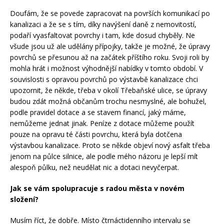
Doufám, že se povede zapracovat na površích komunikací po
kanalizaci a že se s tím, díky navýšení daně z nemovitostí,
podaří vyasfaltovat povrchy i tam, kde dosud chyběly. Ne
všude jsou už ale udělány přípojky, takže je možné, že úpravy
povrchů se přesunou až na začátek příštího roku. Svoji roli by
mohla hrát i možnost výhodnější nabídky v tomto období. V
souvislosti s opravou povrchů po výstavbě kanalizace chci
upozornit, že někde, třeba v okolí Třebaňské ulice, se úpravy
budou zdát možná občanům trochu nesmyslné, ale bohužel,
podle pravidel dotace a se stavem financí, jaký máme,
nemůžeme jednat jinak. Peníze z dotace můžeme použít
pouze na opravu té části povrchu, která byla dotčena
výstavbou kanalizace. Proto se někde objeví nový asfalt třeba
jenom na půlce silnice, ale podle mého názoru je lepší mít
alespoň půlku, než neudělat nic a dotaci nevyčerpat.
Jak se vám spolupracuje s radou města v novém
složení?
Musím říct, že dobře. Místo čtrnáctidenního intervalu se