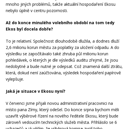
mnoho jiných problémů, takže aktuální hospodaření Ekosu
nebylo úplně v centru pozornosti.
Až do konce minulého volebního období na tom tedy
Ekos byl docela dobře?
To je relativní. Společnost dlouhodobě dlužila, a dodnes dluží
2,6 milionu korun městu za poplatky za uložení odpadu. A do
výsledku se započítávalo také zhruba půl milionu korun
pohledávek, o kterých je dle výsledků auditu zřejmé, že jsou
nedobytné a bude nutné je odepsat. Což znamená další ztrátu,
která, dokud není zaúčtována, výsledek hospodaření papírově
vylepšuje.
Jaká je situace v Ekosu nyní?
V červenci jsme přijali novou administrativní pracovnici na
místo pana Zímy, který odešel. Do konce srpna bychom měli
uzavřít výběrové řízení na nového ředitele Ekosu, který bude
zároveň vedoucím technických služeb města. Přihlásilo se 6
uchazečů a já věřím, že výběrová komise zvolí toho