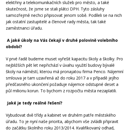
elektřiny a telekomunikačních služeb pro město, a také
skutečnost, že jsme se stali plátci DPH. Tyto zásluhy
samozřejmě nechci připisovat jenom sobě. Podíleli se na nich
jak ostatní zastupitelé a členové rady města, tak také
zaměstnanci úřadu.
A jaké úkoly na Vás čekají v druhé polovině volebního
období?
V prvé řadě budeme muset vyřešit kapacitu školy a školky. Pro
nejbližších pět let nepřichází v úvahu využití budovy bývalé
školy na náměstí, kterou má pronajatou firma Penco. Nájemní
smlouva je tam uzavřená až do roku 2017 a v případě jejího
předčasného ukončení požaduje nájemce odstupné deset a
půl milionu korun. To bychom z rozpočtu města nezaplatili.
Jaké je tedy reálné řešení?
Vybudovat dvě třídy a kabinet ve druhém patře městského
úřadu. To je nyní naše priorita, abychom vše zvládli připravit
do začátku školního roku 2013/2014. Kvalifikovaný odhad,