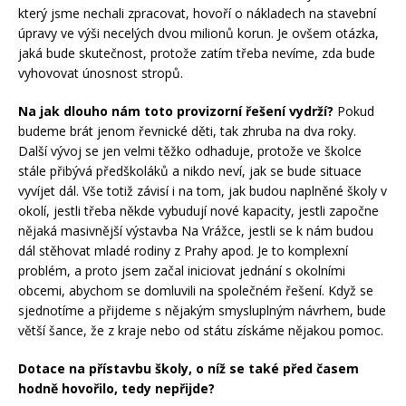
který jsme nechali zpracovat, hovoří o nákladech na stavební
úpravy ve výši necelých dvou milionů korun. Je ovšem otázka,
jaká bude skutečnost, protože zatím třeba nevíme, zda bude
vyhovovat únosnost stropů.
Na jak dlouho nám toto provizorní řešení vydrží?
Pokud
budeme brát jenom řevnické děti, tak zhruba na dva roky.
Další vývoj se jen velmi těžko odhaduje, protože ve školce
stále přibývá předškoláků a nikdo neví, jak se bude situace
vyvíjet dál. Vše totiž závisí i na tom, jak budou naplněné školy v
okolí, jestli třeba někde vybudují nové kapacity, jestli započne
nějaká masivnější výstavba Na Vrážce, jestli se k nám budou
dál stěhovat mladé rodiny z Prahy apod. Je to komplexní
problém, a proto jsem začal iniciovat jednání s okolními
obcemi, abychom se domluvili na společném řešení. Když se
sjednotíme a přijdeme s nějakým smysluplným návrhem, bude
větší šance, že z kraje nebo od státu získáme nějakou pomoc.
Dotace na přístavbu školy, o níž se také před časem
hodně hovořilo, tedy nepřijde?