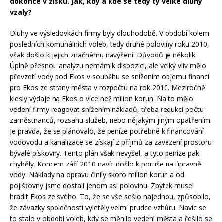
dokonce v zisku. Jak, kdy a kde se tedy ty velké dluhy
vzaly?
Dluhy ve výsledovkách firmy byly dlouhodobě. V období kolem
posledních komunálních voleb, tedy druhé poloviny roku 2010,
však došlo k jejich značnému navýšení. Důvodů je několik.
Úplně přesnou analýzu nemám k dispozici, ale velký vliv mělo
převzetí vody pod Ekos v souběhu se snížením objemu financí
pro Ekos ze strany města v rozpočtu na rok 2010. Meziročně
klesly výdaje na Ekos o více než milion korun. Na to mělo
vedení firmy reagovat snížením nákladů, třeba redukcí počtu
zaměstnanců, rozsahu služeb, nebo nějakým jiným opatřením.
Je pravda, že se plánovalo, že peníze potřebné k financování
vodovodu a kanalizace se získají z příjmů za zavezení prostoru
bývalé pískovny. Tento plán však nevyšel, a tyto peníze pak
chyběly. Koncem září 2010 navíc došlo k poruše na úpravně
vody. Náklady na opravu činily skoro milion korun a od
pojišťovny jsme dostali jenom asi polovinu. Zbytek musel
hradit Ekos ze svého. To, že se vše sešlo najednou, způsobilo,
že závazky společnosti vyletěly velmi prudce vzhůru. Navíc se
to stalo v období voleb, kdy se měnilo vedení města a řešilo se