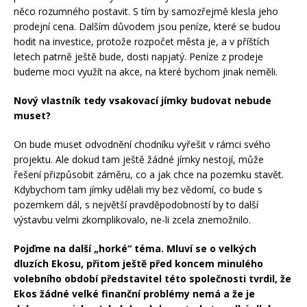
něco rozumného postavit. S tím by samozřejmě klesla jeho
prodejní cena. Dalším důvodem jsou peníze, které se budou
hodit na investice, protože rozpočet města je, a v příštích
letech patrně ještě bude, dosti napjatý. Peníze z prodeje
budeme moci využít na akce, na které bychom jinak neměli.
Nový vlastník tedy vsakovací jímky budovat nebude
muset?
On bude muset odvodnění chodníku vyřešit v rámci svého
projektu. Ale dokud tam ještě žádné jímky nestojí, může
řešení přizpůsobit záměru, co a jak chce na pozemku stavět.
Kdybychom tam jímky udělali my bez vědomí, co bude s
pozemkem dál, s největší pravděpodobností by to další
výstavbu velmi zkomplikovalo, ne-li zcela znemožnilo.
Pojďme na další „horké“ téma. Mluví se o velkých
dluzích Ekosu, přitom ještě před koncem minulého
volebního období představitel této společnosti tvrdil, že
Ekos žádné velké finanční problémy nemá a že je