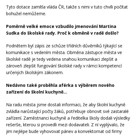
Tyto dotace zamítla vláda ČR, takže s nimi v tuto chvíli počítat
bohužel nemůžeme.
Poměrně velké emoce vzbudilo jmenování Martina
Sudka do školské rady. Proč k obměně v radě došlo?
Podnětem byl zápis ze schůze třídních důvěrníků týkající se
komunikace s vedením města. Obměna zástupce města ve
školské radě je tedy vedena snahou komunikaci zlepšit a
zároveň zlepšit fungování školské rady v rámci kompetencí
určených školským zákonem.
Nedávno také proběhla aférka s výběrem nového
zařízení do školní kuchyně…
Na radu města jsme dostali informaci, že aby školní kuchyně
zvládla narůstající počty žáků, potřebuje obnovit své zastaralé
zařízení. Zaměstnanci kuchyně a ředitelka školy dodali výsledky
rešerše, kterou si provedli mezi dodavateli. Z ní vyplývalo, že
jim nejlépe bude vyhovovat pánev a konvektomat od firmy