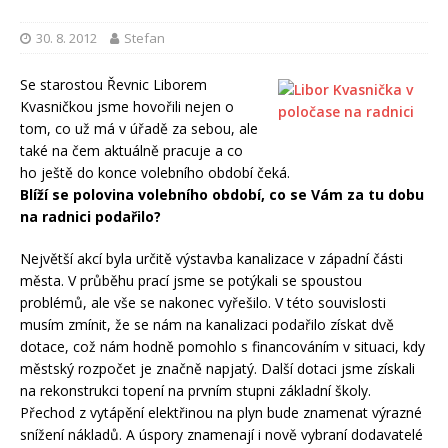
30. 8. 2012
Stefan
Se starostou Řevnic Liborem
Kvasničkou jsme hovořili nejen o
tom, co už má v úřadě za sebou, ale
také na čem aktuálně pracuje a co
ho ještě do konce volebního období čeká.
Blíží se polovina volebního období, co se Vám za tu dobu
na radnici podařilo?
Největší akcí byla určitě výstavba kanalizace v západní části
města. V průběhu prací jsme se potýkali se spoustou
problémů, ale vše se nakonec vyřešilo. V této souvislosti
musím zmínit, že se nám na kanalizaci podařilo získat dvě
dotace, což nám hodně pomohlo s financováním v situaci, kdy
městský rozpočet je značně napjatý. Další dotaci jsme získali
na rekonstrukci topení na prvním stupni základní školy.
Přechod z vytápění elektřinou na plyn bude znamenat výrazné
snížení nákladů. A úspory znamenají i nově vybraní dodavatelé