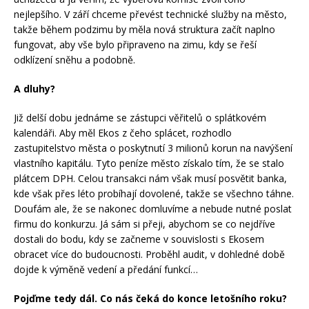
nejlepšího. V září chceme převést technické služby na město,
takže během podzimu by měla nová struktura začít naplno
fungovat, aby vše bylo připraveno na zimu, kdy se řeší
odklízení sněhu a podobně.
A dluhy?
Již delší dobu jednáme se zástupci věřitelů o splátkovém
kalendáři. Aby měl Ekos z čeho splácet, rozhodlo
zastupitelstvo města o poskytnutí 3 milionů korun na navýšení
vlastního kapitálu. Tyto peníze město získalo tím, že se stalo
plátcem DPH. Celou transakci nám však musí posvětit banka,
kde však přes léto probíhají dovolené, takže se všechno táhne.
Doufám ale, že se nakonec domluvíme a nebude nutné poslat
firmu do konkurzu. Já sám si přeji, abychom se co nejdříve
dostali do bodu, kdy se začneme v souvislosti s Ekosem
obracet více do budoucnosti. Proběhl audit, v dohledné době
dojde k výměně vedení a předání funkcí…
Pojďme tedy dál. Co nás čeká do konce letošního roku?