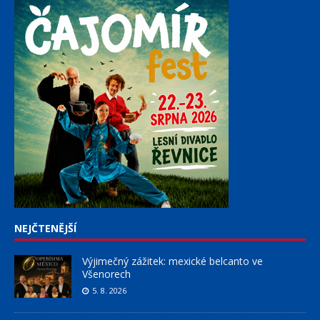
NEJČTENĚJŠÍ
Výjimečný zážitek: mexické belcanto ve
Všenorech
5. 8. 2026