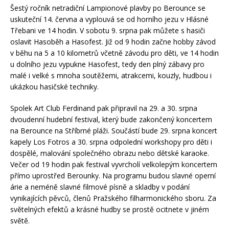
Šestý ročník netradiční Lampionové plavby po Berounce se
uskuteční 14. června a vyplouvá se od horního jezu v Hlásné
Třebani ve 14 hodin. V sobotu 9. srpna pak můžete s hasiči
oslavit Hasoběh a Hasofest. Již od 9 hodin začne hobby závod
v běhu na 5 a 10 kilometrů včetně závodu pro děti, ve 14 hodin
u dolního jezu vypukne Hasofest, tedy den plný zábavy pro
malé i velké s mnoha soutěžemi, atrakcemi, kouzly, hudbou i
ukázkou hasičské techniky.
Spolek Art Club Ferdinand pak připravil na 29. a 30. srpna
dvoudenní hudební festival, který bude zakončený koncertem
na Berounce na Stříbrné pláži. Součástí bude 29. srpna koncert
kapely Los Fotros a 30. srpna odpolední workshopy pro děti i
dospělé, malování společného obrazu nebo dětské karaoke.
Večer od 19 hodin pak festival vyvrcholí velkolepým koncertem
přímo uprostřed Berounky. Na programu budou slavné operní
árie a neméně slavné filmové písně a skladby v podání
vynikajících pěvců, členů Pražského filharmonického sboru. Za
světelných efektů a krásné hudby se prostě ocitnete v jiném
světě.