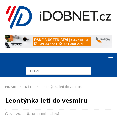
HOME
DĚTI
Leontýnka letí do vesmíru
Leontýnka letí do vesmíru
8. 3. 2022
Lucie Hochmalová