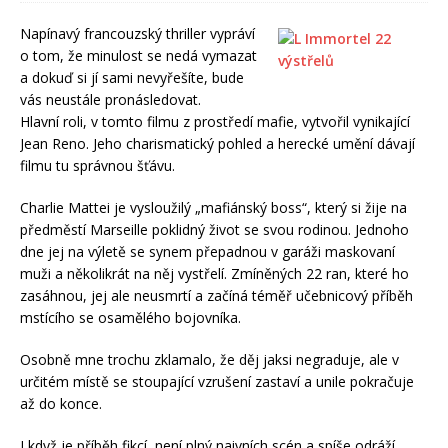
Napínavý francouzský thriller vypráví
o tom, že minulost se nedá vymazat
a dokuď si jí sami nevyřešíte, bude
vás neustále pronásledovat.
Hlavní roli, v tomto filmu z prostředí mafie, vytvořil vynikající
Jean Reno. Jeho charismatický pohled a herecké umění dávají
filmu tu správnou šťávu.
Charlie Mattei je vysloužilý „mafiánský boss“, který si žije na
předměstí Marseille poklidný život se svou rodinou. Jednoho
dne jej na výletě se synem přepadnou v garáži maskovaní
muži a několikrát na něj vystřelí. Zmíněných 22 ran, které ho
zasáhnou, jej ale neusmrtí a začíná téměř učebnicový příběh
mstícího se osamělého bojovníka.
Osobně mne trochu zklamalo, že děj jaksi negraduje, ale v
určitém místě se stoupající vzrušení zastaví a unile pokračuje
až do konce.
I když je příběh fikcí, není plný naivních scén a spíše odráží