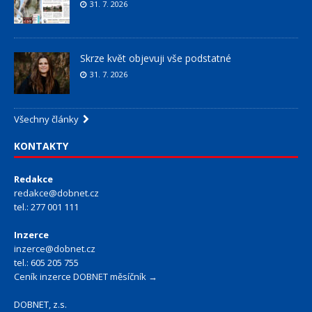
31. 7. 2026
Skrze květ objevuji vše podstatné
31. 7. 2026
Všechny články
KONTAKTY
Redakce
redakce@dobnet.cz
tel.: 277 001 111
Inzerce
inzerce@dobnet.cz
tel.: 605 205 755
Ceník inzerce DOBNET měsíčník →
DOBNET, z.s.