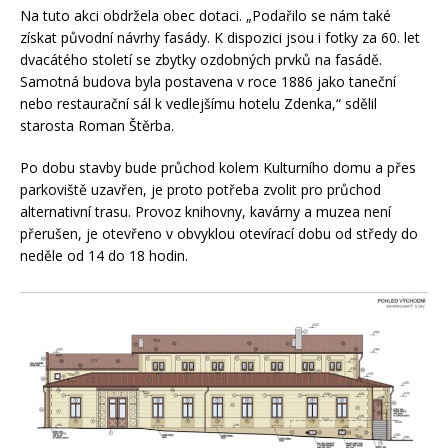
Na tuto akci obdržela obec dotaci. „Podařilo se nám také
získat původní návrhy fasády. K dispozici jsou i fotky za 60. let
dvacátého století se zbytky ozdobných prvků na fasádě.
Samotná budova byla postavena v roce 1886 jako taneční
nebo restaurační sál k vedlejšímu hotelu Zdenka,“ sdělil
starosta Roman Štěrba.
Po dobu stavby bude průchod kolem Kulturního domu a přes
parkoviště uzavřen, je proto potřeba zvolit pro průchod
alternativní trasu. Provoz knihovny, kavárny a muzea není
přerušen, je otevřeno v obvyklou otevírací dobu od středy do
neděle od 14 do 18 hodin.