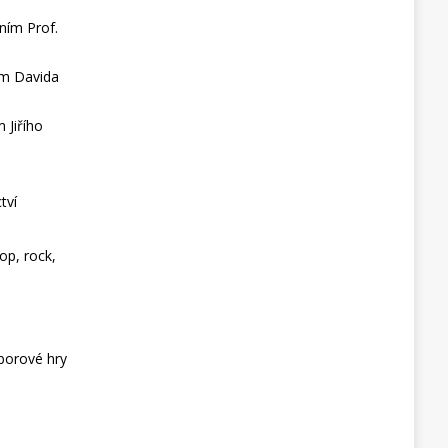
ním Prof.
ím Davida
 Jiřího
tví
op, rock,
borové hry