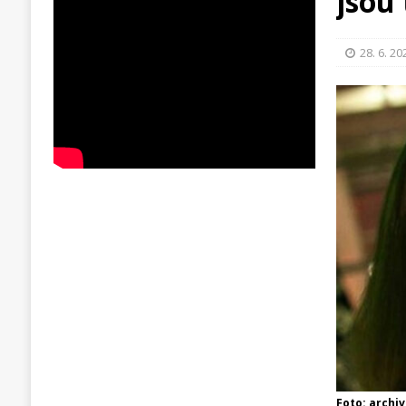
jsou
28. 6. 20
Foto: archiv