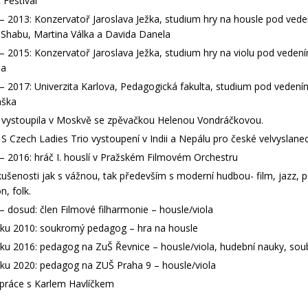
 Festival
– 2013: Konzervatoř Jaroslava Ježka, studium hry na housle pod vede
 Shabu, Martina Válka a Davida Danela
– 2015: Konzervatoř Jaroslava Ježka, studium hry na violu pod veden
la
– 2017: Univerzita Karlova, Pedagogická fakulta, studium pod vedením
ška
 vystoupila v Moskvě se zpěvačkou Helenou Vondráčkovou.
 S Czech Ladies Trio vystoupení v Indii a Nepálu pro české velvyslanec
– 2016: hráč I. houslí v Pražském Filmovém Orchestru
ušenosti jak s vážnou, tak především s moderní hudbou- film, jazz, p
n, folk.
– dosud: člen Filmové filharmonie – housle/viola
ku 2010: soukromý pedagog – hra na housle
ku 2016: pedagog na ZuŠ Řevnice – housle/viola, hudební nauky, sou
ku 2020: pedagog na ZUŠ Praha 9 – housle/viola
práce s Karlem Havlíčkem