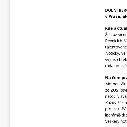
DOLNÍ BE
v Praze, a
Kde aktuáln
Žiju už víc
Řevnicích. 
talentované
Notičky, ve
vyjde, chtě
ráda podív
Na čem pr
Momentálně 
ze ZUŠ Řevn
natočily sv
Každý žák n
projektu Pá
literárně-d
Veškerý not