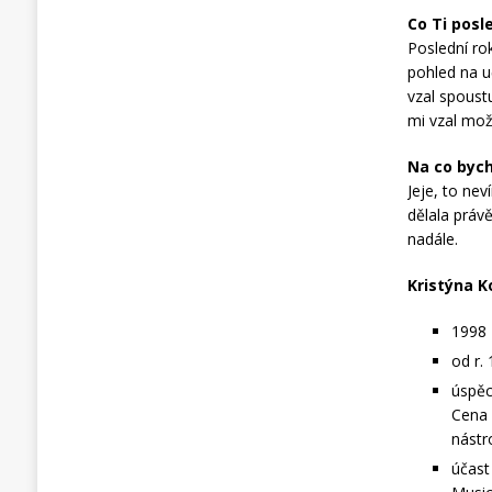
Co Ti posle
Poslední ro
pohled na u
vzal spoust
mi vzal mož
Na co bych
Jeje, to nev
dělala práv
nadále.
Kristýna K
1998 
od r.
úspěc
Cena 
nástr
účast