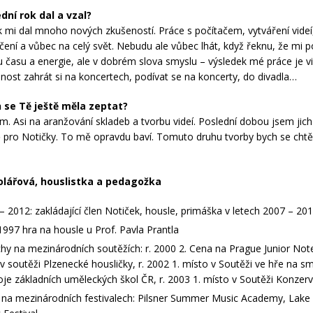
dní rok dal a vzal?
k mi dal mnoho nových zkušeností. Práce s počítačem, vytváření videí
čení a vůbec na celý svět. Nebudu ale vůbec lhát, když řeknu, že mi p
u času a energie, ale v dobrém slova smyslu – výsledek mé práce je v
nost zahrát si na koncertech, podívat se na koncerty, do divadla…
 se Tě ještě měla zeptat?
ím. Asi na aranžování skladeb a tvorbu videí. Poslední dobou jsem jich
ě pro Notičky. To mě opravdu baví. Tomuto druhu tvorby bych se chtě
olářová, houslistka a pedagožka
– 2012: zakládající člen Notiček, housle, primáška v letech 2007 – 20
 1997 hra na housle u Prof. Pavla Prantla
hy na mezinárodních soutěžích: r. 2000 2. Cena na Prague Junior Note,
v soutěži Plzenecké housličky, r. 2002 1. místo v Soutěži ve hře na 
oje základních uměleckých škol ČR, r. 2003 1. místo v Soutěži Konzer
 na mezinárodních festivalech: Pilsner Summer Music Academy, Lake