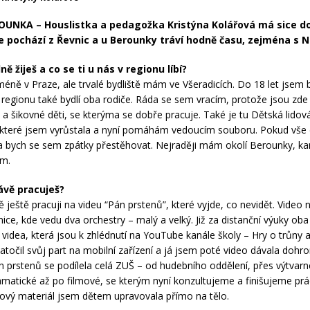
ROUNKA –
Houslistka a pedagožka Kristýna Kolářová má sice d
le pochází z Řevnic a u Berounky tráví hodně času, zejména s 
ě žiješ a co se ti u nás v regionu líbí?
eméně v Praze, ale trvalé bydliště mám ve Všeradicích. Do 18 let jsem 
V regionu také bydlí oba rodiče. Ráda se sem vracím, protože jsou zde
 a šikovné děti, se kterýma se dobře pracuje. Také je tu Dětská lido
 které jsem vyrůstala a nyní pomáhám vedoucím souboru. Pokud vše
la bych se sem zpátky přestěhovat. Nejraději mám okolí Berounky, k
ám.
ávě pracuješ?
ještě pracuji na videu “Pán prstenů”, které vyjde, co nevidět. Video n
ice, kde vedu dva orchestry – malý a velký. Již za distanční výuky oba
á videa, která jsou k zhlédnutí na YouTube kanále školy – Hry o trůny 
atočil svůj part na mobilní zařízení a já jsem poté video dávala doh
n prstenů se podílela celá ZUŠ – od hudebního oddělení, přes výtvarné
ramatické až po filmové, se kterým nyní konzultujeme a finišujeme prác
ový materiál jsem dětem upravovala přímo na tělo.