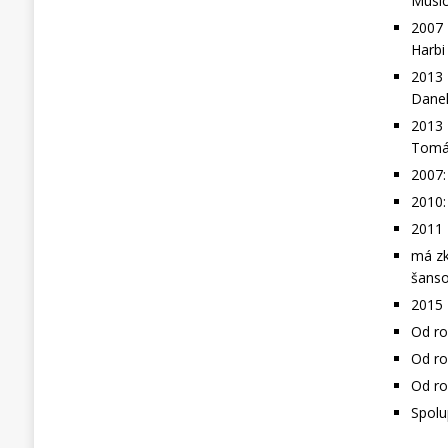
Music
2007 
Harbi
2013 
Dane
2013 
Tomá
2007:
2010:
2011 
má zk
šanso
2015 
Od ro
Od ro
Od ro
Spolu