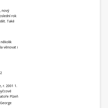
, nový
oslední rok
idět. Také
 několik
la věnovat i
12
 r. 2001 1.
smyčcové
vatoře Plzeň
 George