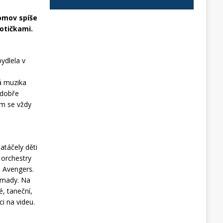
omov spíše
Notičkami.
bydlela v
vá muzika
 dobře
am se vždy
atáčely děti
 orchestry
a Avengers.
romady. Na
, taneční,
i na videu.