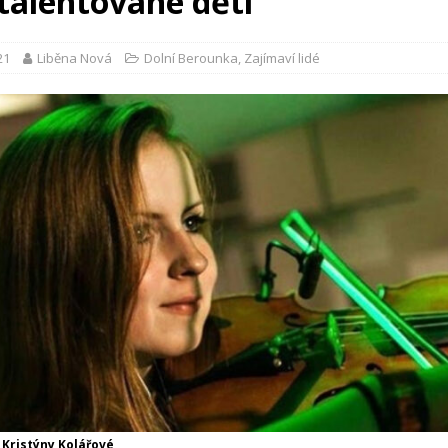
 talentované děti
21
Liběna Nová
Dolní Berounka
,
Zajímaví lidé
 Kristýny Kolářové