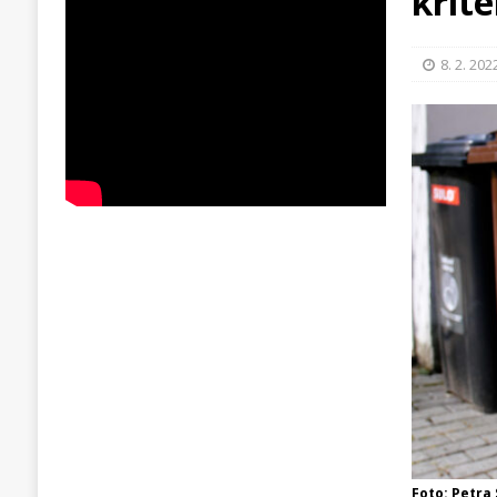
krité
8. 2. 202
Foto: Petra