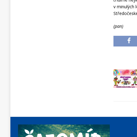
v minulých 
Středočeské
(pan)