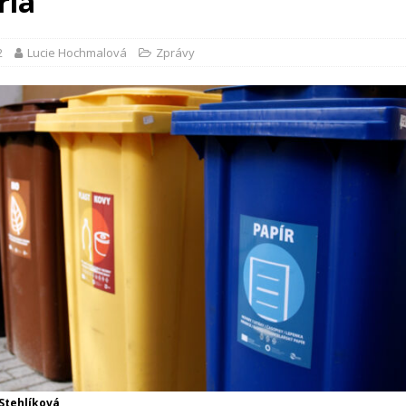
ria
2
Lucie Hochmalová
Zprávy
 Stehlíková