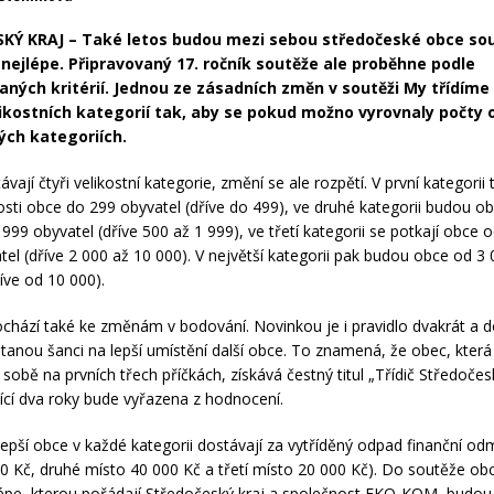
Ý KRAJ – Také letos budou mezi sebou středočeské obce sout
í nejlépe. Připravovaný 17. ročník soutěže ale proběhne podle
aných kritérií. Jednou ze zásadních změn v soutěži My třídíme 
ikostních kategorií tak, aby se pokud možno vyrovnaly počty 
vých kategoriích.
vají čtyři velikostní kategorie, změní se ale rozpětí. V první kategorii
sti obce do 299 obyvatel (dříve do 499), ve druhé kategorii budou ob
999 obyvatel (dříve 500 až 1 999), ve třetí kategorii se potkají obce 
tel (dříve 2 000 až 10 000). V největší kategorii pak budou obce od 3
íve od 10 000).
ochází také ke změnám v bodování. Novinkou je i pravidlo dvakrát a d
tanou šanci na lepší umístění další obce. To znamená, že obec, která
sobě na prvních třech příčkách, získává čestný titul „Třídič Středočes
jící dva roky bude vyřazena z hodnocení.
jlepší obce v každé kategorii dostávají za vytříděný odpad finanční od
0 Kč, druhé místo 40 000 Kč a třetí místo 20 000 Kč). Do soutěže ob
lépe, kterou pořádají Středočeský kraj a společnost EKO-KOM, budou