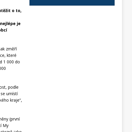
ěžit o to,
nejlépe je
obcí
 tak změří
ce, které
od 1 000 do
 000
ost, podle
 se umístí
kého kraje“,
měny (první
cí My
 stejně jako