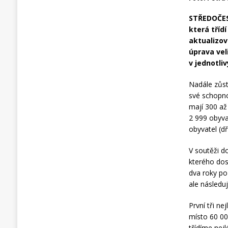
STŘEDOČESK
která tříd
aktualizov
úprava vel
v jednotli
Nadále zůstá
své schopno
mají 300 až 
2 999 obyva
obyvatel (dř
V soutěži d
kterého dos
dva roky po 
ale následu
První tři ne
místo 60 00
třídíme nej