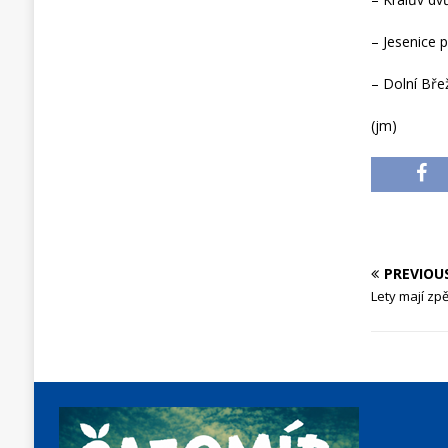
– Jesenice 
– Dolní Bře
(jm)
PREVIOU
Lety mají zp