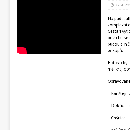
27. 4. 20
Na padesátku
komplexní o
Cestáři vyt
povrchu se 
budou silnič
příkopů.
Hotovo by m
měl kraj opr
Opravované
– Karlštejn
– Dobříč –
– Chýnice –
– Králův dv