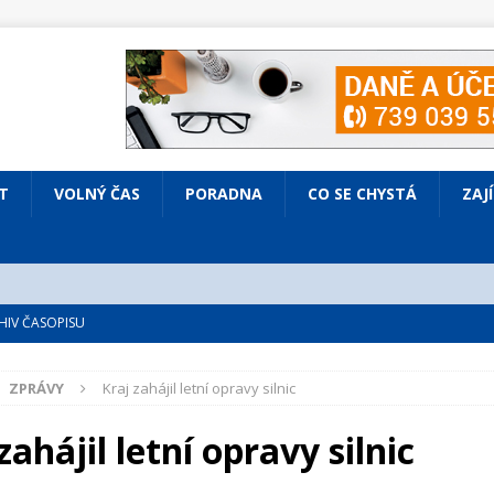
T
VOLNÝ ČAS
PORADNA
CO SE CHYSTÁ
ZAJ
IV ČASOPISU
é
ZAJÍMAVÍ LIDÉ
ZPRÁVY
Kraj zahájil letní opravy silnic
VOLNÝ ČAS
bsazená Prodaná nevěsta
KULTURA
zahájil letní opravy silnic
nto ve Všenorech
KULTURA