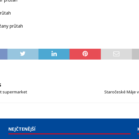
průtah
žany průtah
S
ět supermarket
Staročeské Máje v 
NEJČTENĚJŠÍ