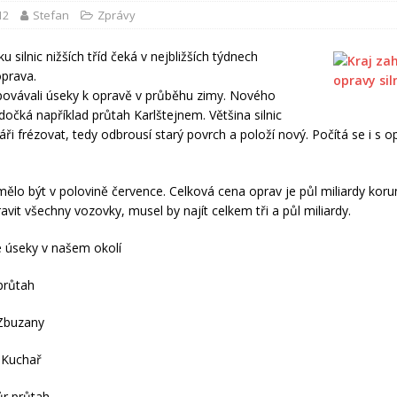
12
Stefan
Zprávy
 silnic nižších tříd čeká v nejbližších týdnech
prava.
ipovávali úseky k opravě v průběhu zimy. Nového
dočká například průtah Karlštejnem. Většina silnic
áři frézovat, tedy odbrousí starý povrch a položí nový. Počítá se i s 
ělo být v polovině července. Celková cena oprav je půl miliardy koru
avit všechny vozovky, musel by najít celkem tři a půl miliardy.
 úseky v našem okolí
 průtah
 Zbuzany
 Kuchař
ůr průtah