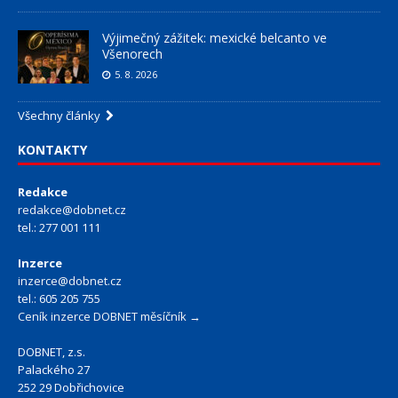
Výjimečný zážitek: mexické belcanto ve
Všenorech
5. 8. 2026
Všechny články
KONTAKTY
Redakce
redakce@dobnet.cz
tel.: 277 001 111
Inzerce
inzerce@dobnet.cz
tel.: 605 205 755
Ceník inzerce DOBNET měsíčník →
DOBNET, z.s.
Palackého 27
252 29 Dobřichovice