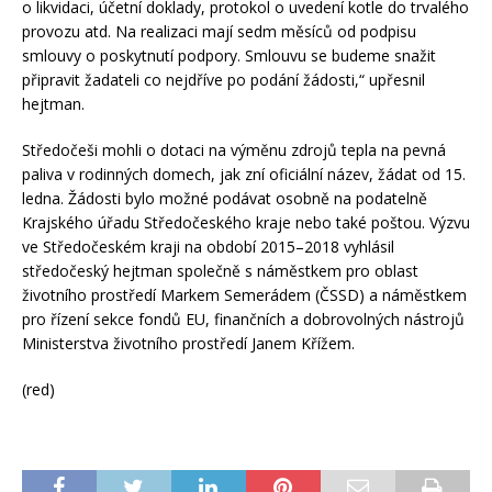
o likvidaci, účetní doklady, protokol o uvedení kotle do trvalého
provozu atd. Na realizaci mají sedm měsíců od podpisu
smlouvy o poskytnutí podpory. Smlouvu se budeme snažit
připravit žadateli co nejdříve po podání žádosti,“ upřesnil
hejtman.
Středočeši mohli o dotaci na výměnu zdrojů tepla na pevná
paliva v rodinných domech, jak zní oficiální název, žádat od 15.
ledna. Žádosti bylo možné podávat osobně na podatelně
Krajského úřadu Středočeského kraje nebo také poštou. Výzvu
ve Středočeském kraji na období 2015–2018 vyhlásil
středočeský hejtman společně s náměstkem pro oblast
životního prostředí Markem Semerádem (ČSSD) a náměstkem
pro řízení sekce fondů EU, finančních a dobrovolných nástrojů
Ministerstva životního prostředí Janem Křížem.
(red)