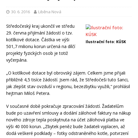
30. 6. 2016
Liběna Nová
Středočeský kraj ukončil ve středu
29. června přijímání žádostí o tzv.
kotlíkové dotace. Částka ve výši
Ilustrační foto: KÚSK
501,7 milionu korun určená na dílčí
projekty fyzických osob je totiž
vyčerpána.
„O kotlíkové dotace byl obrovský zájem. Celkem jsme přijali
přibližně 4,5 tisíce žádostí. Jsem rád, že Středočeši tuto šanci,
jak zlepšit stav ovzduší v regionu, bezezbytku využili,“ prohlásil
hejtman Miloš Petera.
V současné době pokračuje zpracování žádostí. Žadatelům
bude po uzavření smlouvy a dodání zálohové faktury na nákup
nového zdroje tepla poskytnuta na účet zálohová platba ve
výši 40 000 korun. „Zbytek peněz bude žadateli vyplacen, až
dodá veškeré podklady – fotky odstraněného kotle, potvrzení