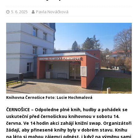
5. 6. 2025
Pavla Nováčková
Knihovna Černošice Foto: Lucie Hochmalová
ČERNOŠICE – Odpoledne plné knih, hudby a pohádek se
uskuteční před černošickou knihovnou v sobotu 14.
června. Ve 14 hodin akci zahájí knižní swap. Organizátoři
žádají, aby přinesené knihy byly v dobrém stavu. Knihu
na léto si mohou zájemci odnést, i když na výměnu sami