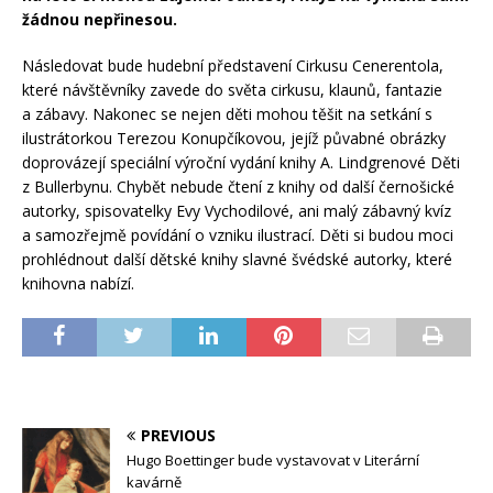
žádnou nepřinesou.
Následovat bude hudební představení Cirkusu Cenerentola,
které návštěvníky zavede do světa cirkusu, klaunů, fantazie
a zábavy. Nakonec se nejen děti mohou těšit na setkání s
ilustrátorkou Terezou Konupčíkovou, jejíž půvabné obrázky
doprovázejí speciální výroční vydání knihy A. Lindgrenové Děti
z Bullerbynu. Chybět nebude čtení z knihy od další černošické
autorky, spisovatelky Evy Vychodilové, ani malý zábavný kvíz
a samozřejmě povídání o vzniku ilustrací. Děti si budou moci
prohlédnout další dětské knihy slavné švédské autorky, které
knihovna nabízí.
PREVIOUS
Hugo Boettinger bude vystavovat v Literární
kavárně