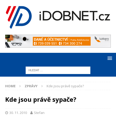
HOME
ZPRÁVY
Kde jsou právě sypače?
Kde jsou právě sypače?
30. 11. 2010
Stefan