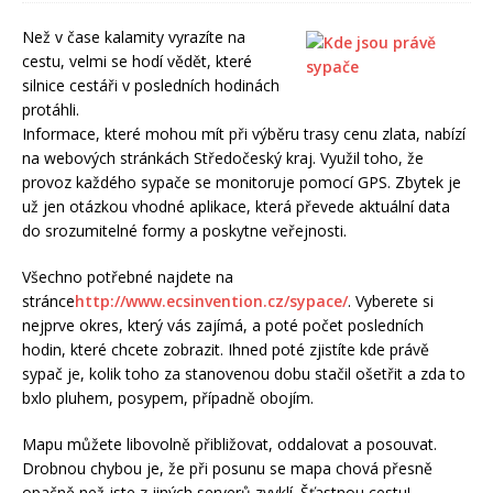
Než v čase kalamity vyrazíte na
cestu, velmi se hodí vědět, které
silnice cestáři v posledních hodinách
protáhli.
Informace, které mohou mít při výběru trasy cenu zlata, nabízí
na webových stránkách Středočeský kraj. Využil toho, že
provoz každého sypače se monitoruje pomocí GPS. Zbytek je
už jen otázkou vhodné aplikace, která převede aktuální data
do srozumitelné formy a poskytne veřejnosti.
Všechno potřebné najdete na
stránce
http://www.ecsinvention.cz/sypace/
. Vyberete si
nejprve okres, který vás zajímá, a poté počet posledních
hodin, které chcete zobrazit. Ihned poté zjistíte kde právě
sypač je, kolik toho za stanovenou dobu stačil ošetřit a zda to
bxlo pluhem, posypem, případně obojím.
Mapu můžete libovolně přibližovat, oddalovat a posouvat.
Drobnou chybou je, že při posunu se mapa chová přesně
opačně než jste z jiných serverů zvyklí. Šťastnou cestu!