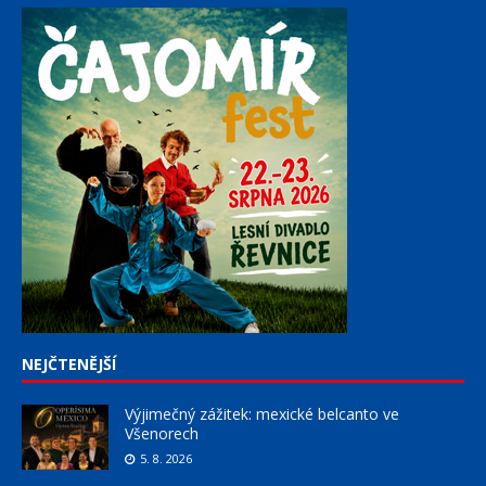
NEJČTENĚJŠÍ
Výjimečný zážitek: mexické belcanto ve
Všenorech
5. 8. 2026