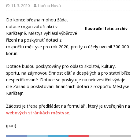
11. 3. 2020
Liběna Nová
Do konce března mohou žádat
dotace organizátoři akcí v
Ilustrační foto: archiv
Karlštejně. Městys vyhlásil výběrové
řízení na poskytnutí dotací z
rozpočtu městyse pro rok 2020, pro tyto účely uvolnil 300 000
korun.
Dotace budou poskytovány pro oblasti školství, kultury,
sportu, na zájmovou činnost dětí a dospělých a pro statní blíže
nespecifikované. Dotace se poskytuje na neinvestiční výdaje
dle Zásad o poskytování finančních dotací z rozpočtu Městyse
Karlštejn.
Žádosti je třeba předkládat na formuláři, který je uveřejněn na
webových stránkách městyse
.
(pan)