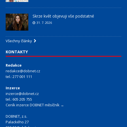
Skrze květ objevuji vše podstatné
31. 7. 2026
Všechny články
KONTAKTY
Redakce
redakce@dobnet.cz
tel.: 277 001 111
Inzerce
inzerce@dobnet.cz
tel.: 605 205 755
Ceník inzerce DOBNET měsíčník →
DOBNET, z.s.
Palackého 27