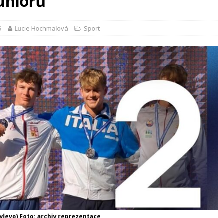
uniorů
5
Lucie Hochmalová
Sport
(vlevo) Foto: archiv reprezentace