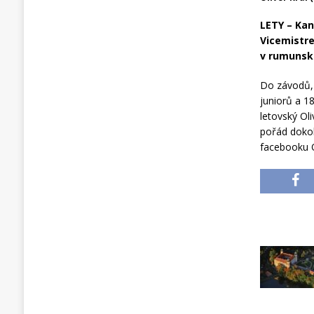
LETY – Kan
Vicemistre
v rumunsk
Do závodů, 
juniorů a 18
letovský Oli
pořád dokol
facebooku O