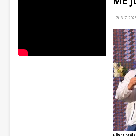
ME j
8. 7. 202
Oliver Král 