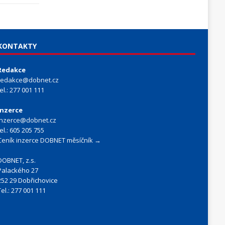
KONTAKTY
Redakce
redakce@dobnet.cz
tel.: 277 001 111
Inzerce
inzerce@dobnet.cz
tel.: 605 205 755
Ceník inzerce DOBNET měsíčník →
DOBNET, z.s.
Palackého 27
252 29 Dobřichovice
Tel.: 277 001 111