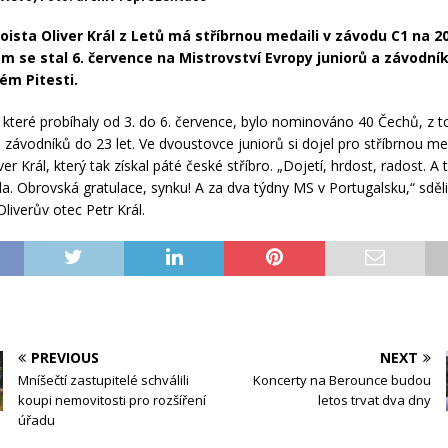
oista Oliver Král z Letů má stříbrnou medaili v závodu C1 na 2
m se stal 6. července na Mistrovství Evropy juniorů a závodník
ém Pitesti.
které probíhaly od 3. do 6. července, bylo nominováno 40 Čechů, z 
 závodníků do 23 let. Ve dvoustovce juniorů si dojel pro stříbrnou med
ver Král, který tak získal páté české stříbro. „Dojetí, hrdost, radost. A 
a. Obrovská gratulace, synku! A za dva týdny MS v Portugalsku,“ sděl
liverův otec Petr Král.
PREVIOUS
NEXT
Mníšečtí zastupitelé schválili
Koncerty na Berounce budou
koupi nemovitosti pro rozšíření
letos trvat dva dny
úřadu