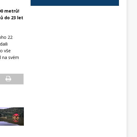
00 metrů!
ů do 23 let
toho 22
aili
to vše
il na svém