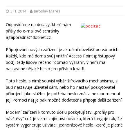
3. 1. 2014
Jaroslav Mares
Odpovídáme na dotazy, které nám
přišly do e-mailové schránky
ajtaporadna@dobnet.cz.
Připojování nových zařízení je aktuální obzvlášť po vánocích.
Každý, kdo má doma svůj vnitřní Access Point (přístupový
bod), tedy lidově řečeno “domácí vysílání“, v něm má
nastavené nějaké heslo pro přístup k wi-fi.
Toto heslo, s nímž souvisí výběr šifrovacího mechanismu, si
buď nastavuje uživatel sám, nebo ho nastaví poskytovatel
připojení jako službu. Je potřeba heslo znát a nezapomenout
jej. Pomocí něj je pak možné dodatečně připojit další zařízení.
Moderní zařízení k tomuto účelu poskytují tzv. „profily pro
návštěvy“ což je velmi zajímavá novinka, která funguje tak, že
systém vygeneruje uživateli jednorázové heslo, které je platné