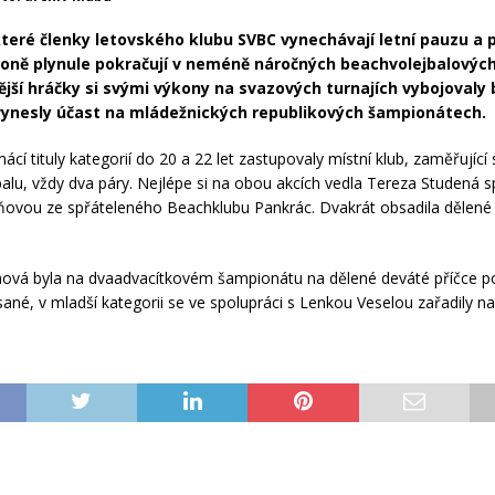
teré členky letovského klubu SVBC vynechávají letní pauzu a 
oně plynule pokračují v neméně náročných beachvolejbalových
jší hráčky si svými výkony na svazových turnajích vybojovaly 
vynesly účast na mládežnických republikových šampionátech.
ácí tituly kategorií do 20 a 22 let zastupovaly místní klub, zaměřující
balu, vždy dva páry. Nejlépe si na obou akcích vedla Tereza Studená 
ňovou ze spřáteleného Beachklubu Pankrác. Dvakrát obsadila dělen
hová byla na dvaadvacítkovém šampionátu na dělené deváté příčce p
ané, v mladší kategorii se ve spolupráci s Lenkou Veselou zařadily na 