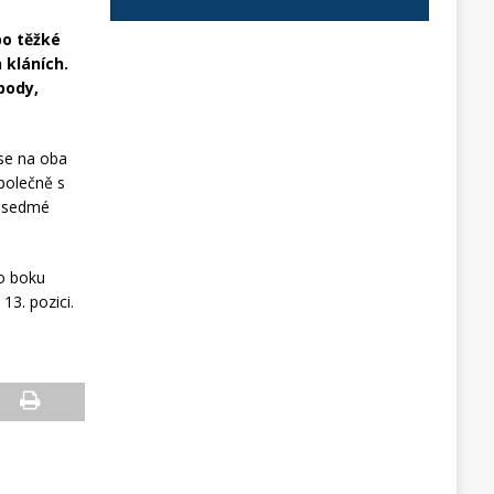
po těžké
 kláních.
body,
 se na oba
společně s
é sedmé
o boku
13. pozici.