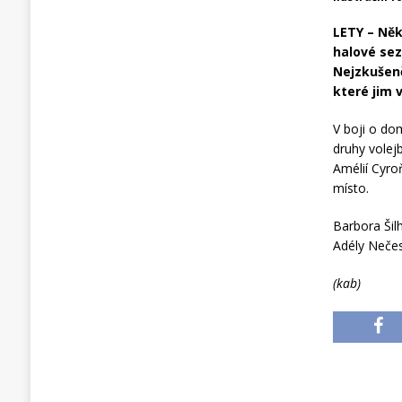
LETY – Něk
halové sez
Nejzkušeně
které jim 
V boji o dom
druhy volej
Amélií Cyro
místo.
Barbora Šil
Adély Nečes
(kab)