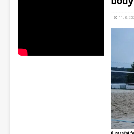
body
11. 8. 20
Ilustrační f