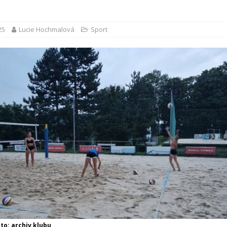
25
Lucie Hochmalová
Sport
oto: archiv klubu