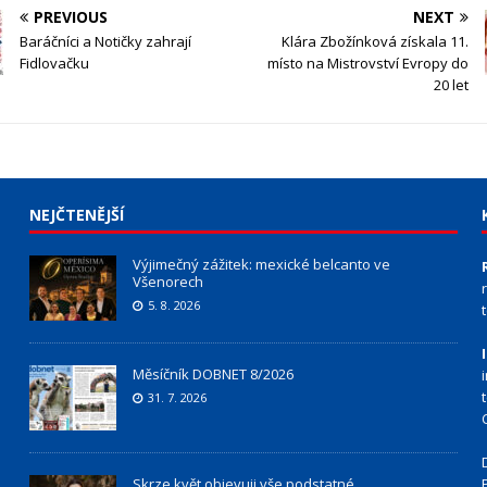
PREVIOUS
NEXT
Baráčníci a Notičky zahrají
Klára Zbožínková získala 11.
Fidlovačku
místo na Mistrovství Evropy do
20 let
NEJČTENĚJŠÍ
Výjimečný zážitek: mexické belcanto ve
Všenorech
5. 8. 2026
Měsíčník DOBNET 8/2026
31. 7. 2026
Skrze květ objevuji vše podstatné