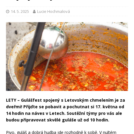
14. 5. 2025
Lucie Hochmalová
LETY – Gulášfest spojený s Letovským chmelením je za
dveřmi! Přijďte se pobavit a pochutnat si 17. května od
14 hodin na náves v Letech. Soutěžní týmy pro vás ale
budou připravovat skvělé guláše už od 10 hodin.
Pivo, guláš a dobrá hudba jde rozhodně k sobě. V nultém