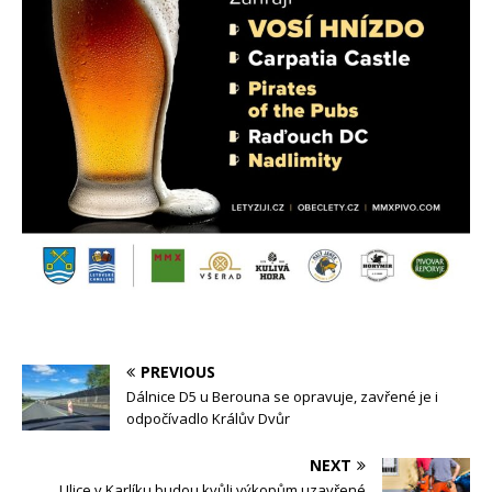
PREVIOUS
Dálnice D5 u Berouna se opravuje, zavřené je i
odpočívadlo Králův Dvůr
NEXT
Ulice v Karlíku budou kvůli výkopům uzavřené