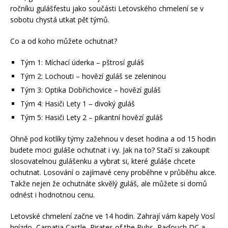
ročníku gulášfestu jako součásti Letovského chmelení se v
sobotu chystá utkat pět týmů.
Co a od koho můžete ochutnat?
Tým 1: Míchací úderka – pštrosí guláš
Tým 2: Lochouti – hovězí guláš se zeleninou
Tým 3: Optika Dobřichovice – hovězí guláš
Tým 4: Hasiči Lety 1 – divoký guláš
Tým 5: Hasiči Lety 2 – pikantní hovězí guláš
Ohně pod kotlíky týmy zažehnou v deset hodina a od 15 hodin
budete moci guláše ochutnat i vy. Jak na to? Stačí si zakoupit
slosovatelnou gulášenku a vybrat si, které guláše chcete
ochutnat. Losování o zajímavé ceny proběhne v průběhu akce.
Takže nejen že ochutnáte skvělý guláš, ale můžete si domů
odnést i hodnotnou cenu.
Letovské chmelení začne ve 14 hodin. Zahrají vám kapely Vosí
hnízdo, Carpatia Castle, Pirates of the Pubs, Raďouch DC a