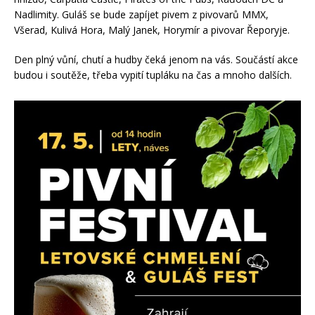
Nadlimity. Guláš se bude zapíjet pivem z pivovarů MMX,
Všerad, Kulivá Hora, Malý Janek, Horymír a pivovar Řeporyje.
Den plný vůní, chutí a hudby čeká jenom na vás. Součástí akce
budou i soutěže, třeba vypití tupláku na čas a mnoho dalších.