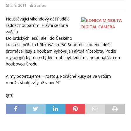
2. 8. 2011
Stefan
Neustávající víkendový déšť udělal
radost houbařům. Hlavní sezona
začala.
Do brdských lesů, ale i do Českého
krasu se přiřítila hříbková smršť. Sobotní celodenní déšť
promáčel lesy a houbám vyhovuje i aktuální teplota. Podle
mykologů by tento týden mohl být jedním z nejbohatších na
houbovou úrodu.
A my potvrzujeme – rostou. Pořádné kusy se ve větším
množství objevily už v neděli.
(jm)