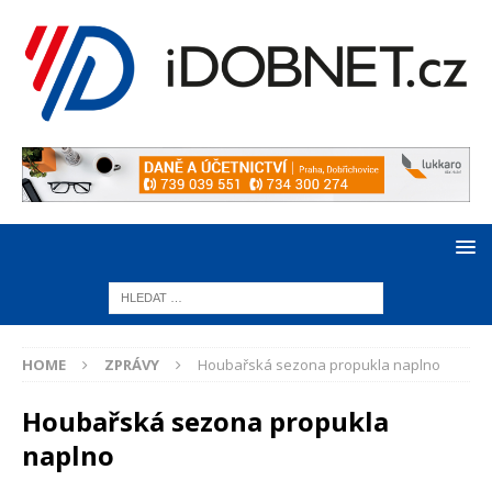
HOME
ZPRÁVY
Houbařská sezona propukla naplno
Houbařská sezona propukla
naplno