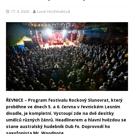
17. 4. 2026
Lucie Hochmalová
ŘEVNICE – Program festivalu Rockový Slunovrat, který
proběhne ve dnech 5. a 6. června v řevnickém Lesním
divadle, je kompletní. Vystoupí zde na dvě desítky
umělců různých žánrů. Headlinerem a hlavní hvězdou se
stane australský hudebník Dub Fx. Doprovodí ho
saxofonista Mr. Woodnote.