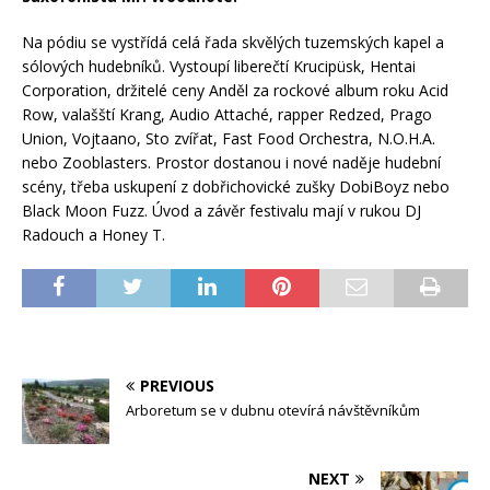
Na pódiu se vystřídá celá řada skvělých tuzemských kapel a
sólových hudebníků. Vystoupí liberečtí Krucipüsk, Hentai
Corporation, držitelé ceny Anděl za rockové album roku Acid
Row, valašští Krang, Audio Attaché, rapper Redzed, Prago
Union, Vojtaano, Sto zvířat, Fast Food Orchestra, N.O.H.A.
nebo Zooblasters. Prostor dostanou i nové naděje hudební
scény, třeba uskupení z dobřichovické zušky DobiBoyz nebo
Black Moon Fuzz. Úvod a závěr festivalu mají v rukou DJ
Radouch a Honey T.
PREVIOUS
Arboretum se v dubnu otevírá návštěvníkům
NEXT