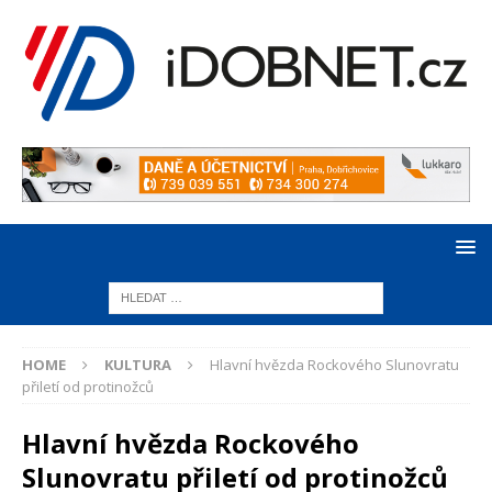
HOME
KULTURA
Hlavní hvězda Rockového Slunovratu
přiletí od protinožců
Hlavní hvězda Rockového
Slunovratu přiletí od protinožců