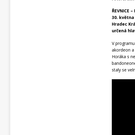
ŘEVNICE – 
30. května
Hradec Krá
určená hlav
V programu 
akordeon a 
Horáka s ne
bandoneonem.
staly se vel