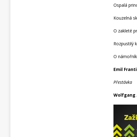
Ospalá prin
Kouzelná sk
O zakleté p
Rozpustilý 
O námořník
Emil Frant
Přestávka
Wolfgang A