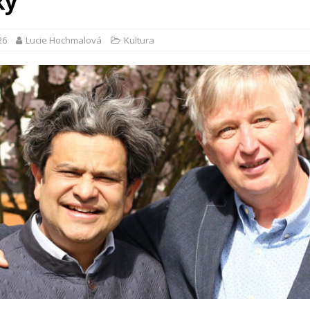
ky
26
Lucie Hochmalová
Kultura