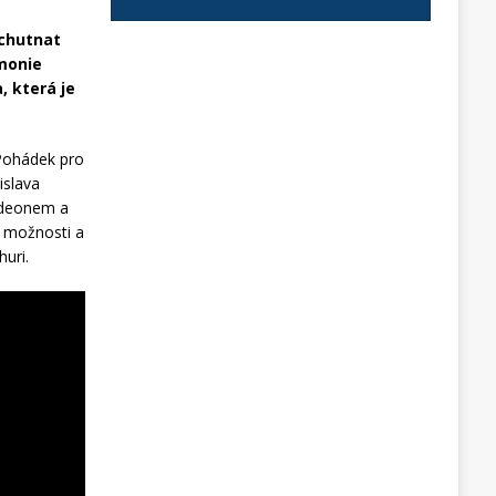
ychutnat
rmonie
 která je
 Pohádek pro
islava
ordeonem a
h možnosti a
huri.