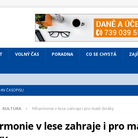
T
VOLNÝ ČAS
PORADNA
CO SE CHYSTÁ
ZAJ
IV ČASOPISU
é
ZAJÍMAVÍ LIDÉ
KULTURA
Filharmonie v lese zahraje i pro malé diváky
VOLNÝ ČAS
bsazená Prodaná nevěsta
KULTURA
rmonie v lese zahraje i pro m
nto ve Všenorech
KULTURA