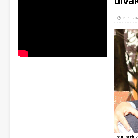
divá
15. 5. 20
Foto: archiv