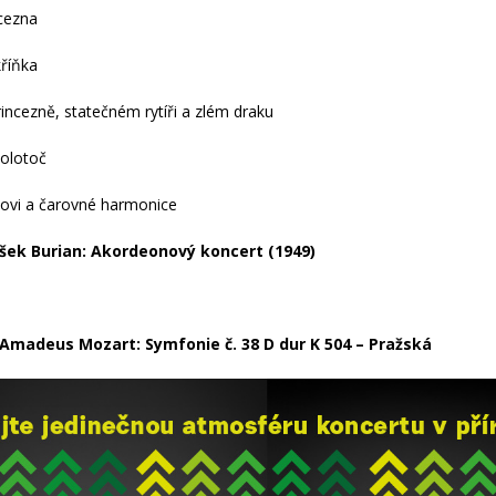
cezna
říňka
rincezně, statečném rytíři a zlém draku
kolotoč
ovi a čarovné harmonice
išek Burian: Akordeonový koncert (1949)
madeus Mozart: Symfonie č. 38 D dur K 504 – Pražská