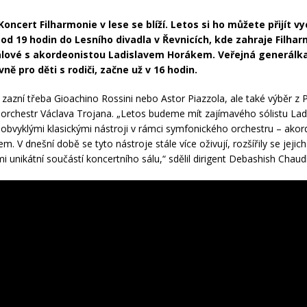
Koncert Filharmonie v lese se blíží. Letos si ho můžete přijít v
 od 19 hodin do Lesního divadla v Řevnicích, kde zahraje Filha
lové s akordeonistou Ladislavem Horákem. Veřejná generálka,
ně pro děti s rodiči, začne už v 16 hodin.
zazní třeba Gioachino Rossini nebo Astor Piazzola, ale také výběr z
orchestr Václava Trojana. „Letos budeme mít zajímavého sólistu Lad
obvyklými klasickými nástroji v rámci symfonického orchestru – ak
 V dnešní době se tyto nástroje stále více oživují, rozšířily se jejic
mi unikátní součástí koncertního sálu,“ sdělil dirigent Debashish Chaud