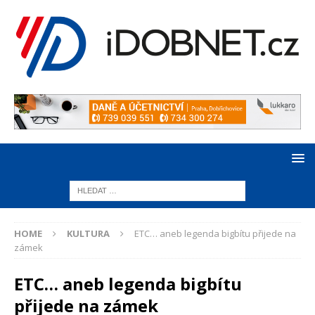
HOME
KULTURA
ETC… aneb legenda bigbítu přijede na
zámek
ETC… aneb legenda bigbítu
přijede na zámek