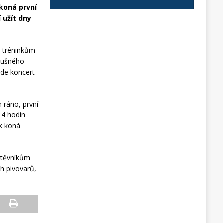
 koná první
í užít dny
ě tréninkům
zdušného
ude koncert
n ráno, první
14 hodin
ak koná
vštěvníkům
ch pivovarů,