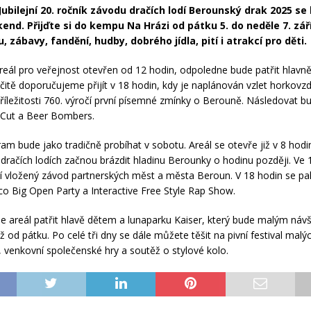
ubilejní 20. ročník závodu dračích lodí Berounský drak 2025 se
íkend. Přijďte si do kempu Na Hrázi od pátku 5. do neděle 7. zář
, zábavy, fandění, hudby, dobrého jídla, pití i atrakcí pro děti.
areál pro veřejnost otevřen od 12 hodin, odpoledne bude patřit hlavn
čitě doporučujeme přijít v 18 hodin, kdy je naplánován vzlet horkov
příležitosti 760. výročí první písemné zmínky o Berouně. Následovat b
 Cut a Beer Bombers.
ram bude jako tradičně probíhat v sobotu. Areál se otevře již v 8 hodi
dračích lodích začnou brázdit hladinu Berounky o hodinu později. Ve 
í vložený závod partnerských měst a města Beroun. V 18 hodin se p
o Big Open Party a Interactive Free Style Rap Show.
de areál patřit hlavě dětem a lunaparku Kaiser, který bude malým ná
již od pátku. Po celé tři dny se dále můžete těšit na pivní festival malý
, venkovní společenské hry a soutěž o stylové kolo.