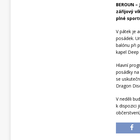
BEROUN – J
zářijový v
plné sportu
V pátek je 
posádek. Ur
balónu při 
kapel Deep
Hlavní prog
posádky na 
se uskutečn
Dragon Disc
V neděli bu
k dispozici 
občerstvení