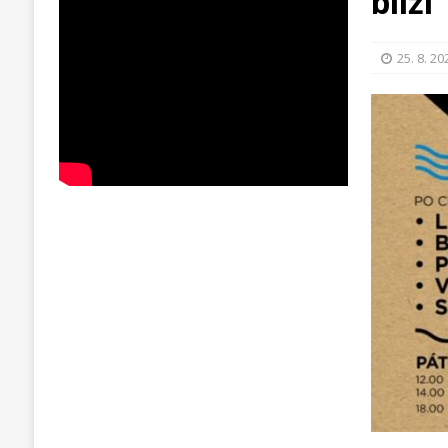
blíží
25. 8. 20