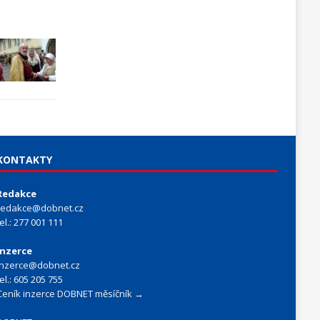
KONTAKTY
Redakce
redakce@dobnet.cz
tel.: 277 001 111
Inzerce
inzerce@dobnet.cz
tel.: 605 205 755
Ceník inzerce DOBNET měsíčník →