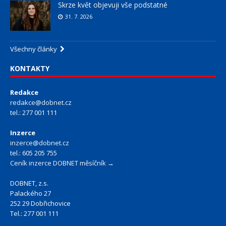
Skrze květ objevuji vše podstatné
31. 7. 2026
Všechny články
KONTAKTY
Redakce
redakce@dobnet.cz
tel.: 277 001 111
Inzerce
inzerce@dobnet.cz
tel.: 605 205 755
Ceník inzerce DOBNET měsíčník →
DOBNET, z.s.
Palackého 27
252 29 Dobřichovice
Tel.: 277 001 111