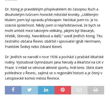
Dr. König je pravidelným přispěvatelem do časopisu Ruch a
dlouholetým tvůrcem řevnické městské kroniky. „Uděleným
titulem jsem byl opravdu překvapen. Nečekal jsem to. Je to
vzácná společnost. Nikdy jsem si nepředstavoval, že bych se
mohl umístit mezi takovými velikány, jakými byl Masaryk,
Hřebík, Sitenský, Navrátilová a další,“ uvedl Jindřich König. Titu
čestného občana Řevnic obdržel i spisovatel Ignát Herrmann,
František Šedivý nebo Edvard Beneš.
Dr. Jindřich se narodil v roce 1936 a pochází z pražské lékařské
rodiny. Vystudoval Gymnázium Jana Nerudy a lékařství na UK v
Praze. V mládí se věnoval aktivně sportu, hrál tenis. Sbírá staré
pohlednice z Řevnic, zajímá se o regionální historii a je činný v
Letopisecké komisi města Řevnice.