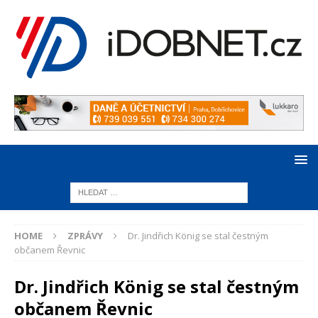
HOME
ZPRÁVY
Dr. Jindřich König se stal čestným
občanem Řevnic
Dr. Jindřich König se stal čestným
občanem Řevnic