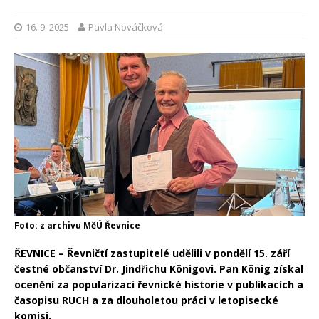
16. 9. 2025
Pavla Nováčková
Foto: z archivu MěÚ Řevnice
ŘEVNICE – Řevničtí zastupitelé udělili v pondělí 15. září
čestné občanství Dr. Jindřichu Königovi. Pan König získal
ocenění za popularizaci řevnické historie v publikacích a
časopisu RUCH a za dlouholetou práci v letopisecké
komisi.