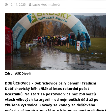
12. 11. 2025
Lucie Hochmalová
Zdroj: ASK Dipoli
DOBŘICHOVICE – Dobřichovice ožily během! Tradiční
Dobřichovický běh přilákal letos rekordní počet
účastníků. Na start se postavilo více než 250 běžců
všech věkových kategorií – od nejmenších dětí až po
zkušené vytrvalce. Závody se konaly za dešťového
počasí a výborné atmosféry, o kterou se postarali diváci