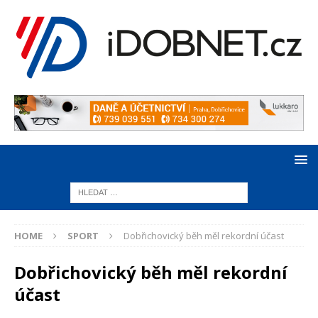
HOME
SPORT
Dobřichovický běh měl rekordní účast
Dobřichovický běh měl rekordní
účast