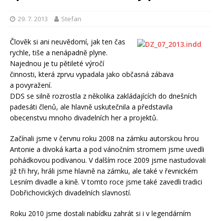
29. 7. 2013
Stefan
Člověk si ani neuvědomí, jak ten čas
rychle, tiše a nenápadně plyne.
Najednou je tu pětileté výročí
činnosti, která zprvu vypadala jako občasná zábava
a povyražení.
DDS se silně rozrostla z několika zakládajících do dnešních
padesáti členů, ale hlavně uskutečnila a představila
obecenstvu mnoho divadelních her a projektů.
Začínali jsme v červnu roku 2008 na zámku autorskou hrou
Antonie a divoká karta a pod vánočním stromem jsme uvedli
pohádkovou podívanou. V dalším roce 2009 jsme nastudovali
již tři hry, hráli jsme hlavně na zámku, ale také v řevnickém
Lesním divadle a kině. V tomto roce jsme také zavedli tradici
Dobřichovických divadelních slavností.
Roku 2010 jsme dostali nabídku zahrát si i v legendárním