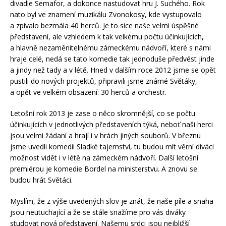
divadle Semafor, a dokonce nastudovat hru J. Suchého. Rok
nato byl ve znamení muzikálu Zvonokosy, kde vystupovalo
a zpívalo bezmála 40 herců. Je to sice naše velmi úspěšné
představení, ale vzhledem k tak velkému počtu účinkujících,
a hlavně nezaměnitelnému zámeckému nádvoří, které s námi
hraje celé, nedá se tato komedie tak jednoduše předvést jinde
a jindy než tady a v létě. Hned v dalším roce 2012 jsme se opět
pustili do nových projektů, připravili jsme známé Světáky,
a opět ve velkém obsazení: 30 herců a orchestr.
Letošní rok 2013 je zase o něco skromnější, co se počtu
účinkujících v jednotlivých představeních týká, neboť naši herci
jsou velmi žádaní a hrají i v hrách jiných souborů. V březnu
jsme uvedli komedii Sladké tajemství, tu budou mít věrní diváci
možnost vidět i v létě na zámeckém nádvoří. Další letošní
premiérou je komedie Bordel na ministerstvu. A znovu se
budou hrát Světáci.
Myslím, že z výše uvedených slov je znát, že naše píle a snaha
jsou neutuchající a že se stále snažíme pro vás diváky
studovat nová představení. Našemu srdci jsou nejbližší