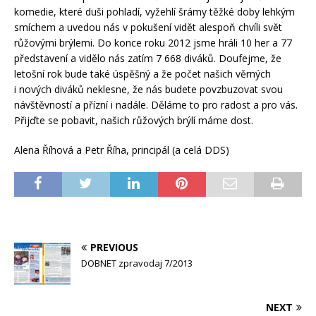
komedie, které duši pohladí, vyžehlí šrámy těžké doby lehkým
smíchem a uvedou nás v pokušení vidět alespoň chvíli svět
růžovými brýlemi. Do konce roku 2012 jsme hráli 10 her a 77
představení a vidělo nás zatím 7 668 diváků. Doufejme, že
letošní rok bude také úspěšný a že počet našich věrných
i nových diváků neklesne, že nás budete povzbuzovat svou
návštěvností a přízní i nadále. Děláme to pro radost a pro vás.
Přijďte se pobavit, našich růžových brýlí máme dost.
Alena Říhová a Petr Říha, principál (a celá DDS)
PREVIOUS
DOBNET zpravodaj 7/2013
NEXT