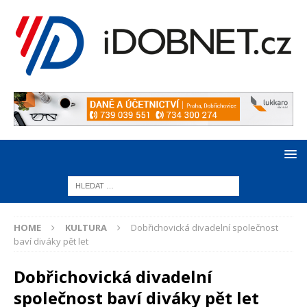
HOME
KULTURA
Dobřichovická divadelní společnost
baví diváky pět let
Dobřichovická divadelní
společnost baví diváky pět let