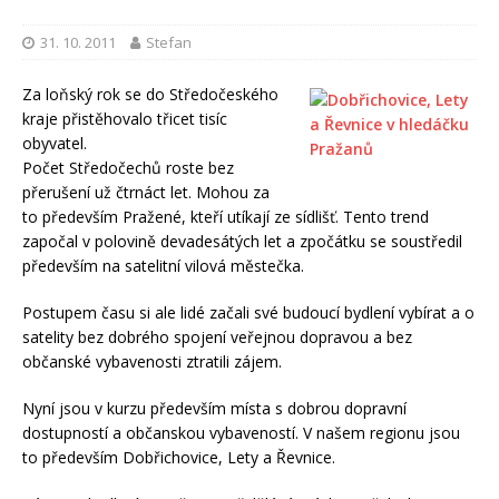
31. 10. 2011
Stefan
Za loňský rok se do Středočeského
kraje přistěhovalo třicet tisíc
obyvatel.
Počet Středočechů roste bez
přerušení už čtrnáct let. Mohou za
to především Pražené, kteří utíkají ze sídlišť. Tento trend
započal v polovině devadesátých let a zpočátku se soustředil
především na satelitní vilová městečka.
Postupem času si ale lidé začali své budoucí bydlení vybírat a o
satelity bez dobrého spojení veřejnou dopravou a bez
občanské vybavenosti ztratili zájem.
Nyní jsou v kurzu především místa s dobrou dopravní
dostupností a občanskou vybaveností. V našem regionu jsou
to především Dobřichovice, Lety a Řevnice.