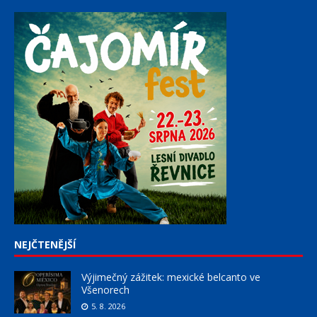
NEJČTENĚJŠÍ
Výjimečný zážitek: mexické belcanto ve
Všenorech
5. 8. 2026