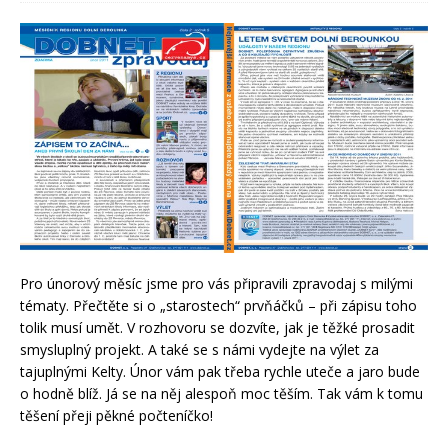
Pro únorový měsíc jsme pro vás připravili zpravodaj s milými
tématy. Přečtěte si o „starostech“ prvňáčků – při zápisu toho
tolik musí umět. V rozhovoru se dozvíte, jak je těžké prosadit
smysluplný projekt. A také se s námi vydejte na výlet za
tajuplnými Kelty. Únor vám pak třeba rychle uteče a jaro bude
o hodně blíž. Já se na něj alespoň moc těším. Tak vám k tomu
těšení přeji pěkné počteníčko!