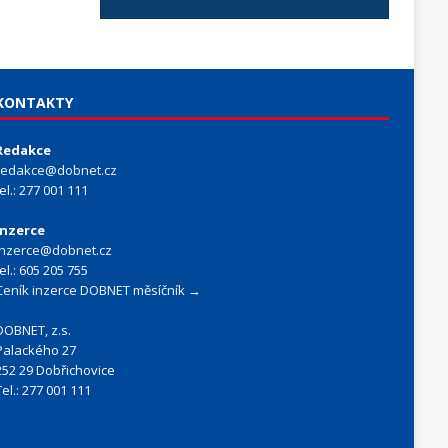
KONTAKTY
Redakce
redakce@dobnet.cz
tel.: 277 001 111
Inzerce
inzerce@dobnet.cz
tel.: 605 205 755
Ceník inzerce DOBNET měsíčník →
DOBNET, z.s.
Palackého 27
252 29 Dobřichovice
Tel.: 277 001 111