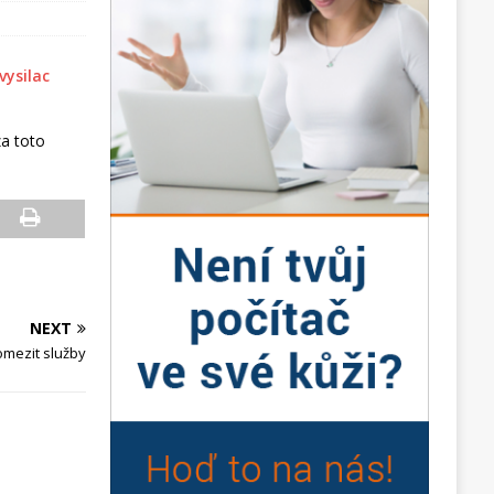
a toto
NEXT
omezit služby