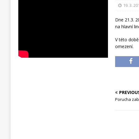
19. 3. 20
Dne 21.3. 2
na hlavní lin
V této době
omezení.
PREVIOU
Porucha zabe