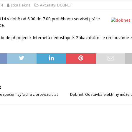
14
Jitka Pekna
Aktuality
,
DOBNET
014 v době od 6.00 do 7.00 proběhnou servisní práce
ce.
 bude připojení k Internetu nedostupné. Zákazníkům se omlouváme z
S
zpečení vyřadila z provozu trať
Dobnet: Odstávka elektřiny může 