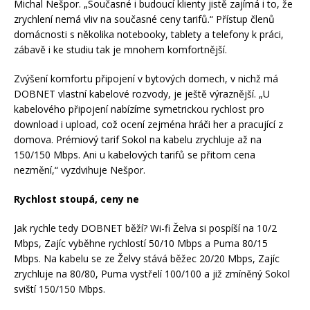
Michal Nešpor. „Současné i budoucí klienty jistě zajímá i to, že
zrychlení nemá vliv na současné ceny tarifů.“ Přístup členů
domácnosti s několika notebooky, tablety a telefony k práci,
zábavě i ke studiu tak je mnohem komfortnější.
Zvýšení komfortu připojení v bytových domech, v nichž má
DOBNET vlastní kabelové rozvody, je ještě výraznější. „U
kabelového připojení nabízíme symetrickou rychlost pro
download i upload, což ocení zejména hráči her a pracující z
domova. Prémiový tarif Sokol na kabelu zrychluje až na
150/150 Mbps. Ani u kabelových tarifů se přitom cena
nezmění,“ vyzdvihuje Nešpor.
Rychlost stoupá, ceny ne
Jak rychle tedy DOBNET běží? Wi-fi Želva si pospíší na 10/2
Mbps, Zajíc vyběhne rychlostí 50/10 Mbps a Puma 80/15
Mbps. Na kabelu se ze Želvy stává běžec 20/20 Mbps, Zajíc
zrychluje na 80/80, Puma vystřelí 100/100 a již zmíněný Sokol
sviští 150/150 Mbps.