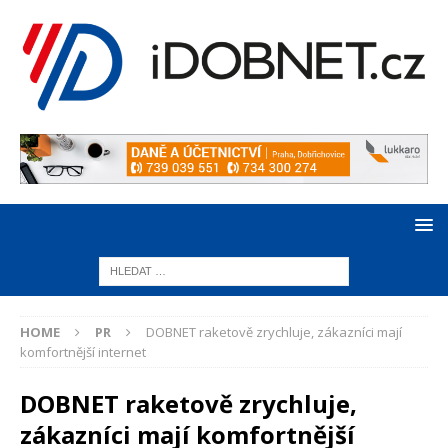
HOME
PR
DOBNET raketově zrychluje, zákazníci mají
komfortnější internet
DOBNET raketově zrychluje,
zákazníci mají komfortnější