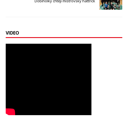
Dobiholky chtějí mistrovský hattrick
VIDEO