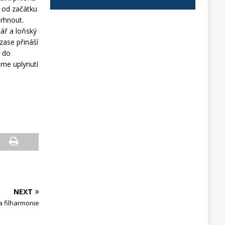
í od začátku
trhnout.
kář a loňský
zase přináší
e do
áme uplynutí
NEXT
a filharmonie