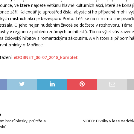
ounce, ve které najdete většinu hlavně kulturních akcí, které se konaj
once září. Kalendář je uprostřed čísla, abyste si ho případně mohli vy
lkých místních akcí je bezesporu Porta. Těší se na ni mimo jiné písnič
Petržala. O jeho nejen hudebním životě se dočtete v rozhovoru. Téma 
avby v regionu z pohledu známých architektů. Tip na výlet vás zaved
a židovský hřbitov s romantickými zákoutími. A v historii si připomín
první zmínky o Mořince.
tažení:
eDOBNET_06-07_2018_komplet
S
m hrozí blesky, průtrže a
VIDEO: Diváky v lese nadchl
toků