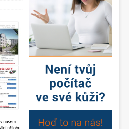
e v našem
ální přílohu