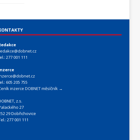
KONTAKTY
Redakce
redakce@dobnet.cz
tel.: 277 001 111
Inzerce
inzerce@dobnet.cz
tel.: 605 205 755
Ceník inzerce DOBNET měsíčník →
DOBNET, z.s.
Palackého 27
252 29 Dobřichovice
Tel.: 277 001 111