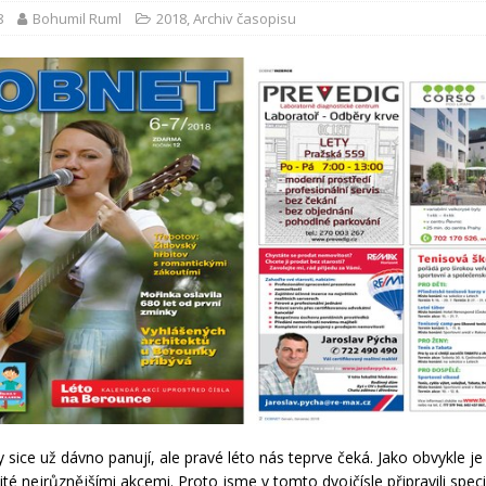
8
Bohumil Ruml
2018
,
Archiv časopisu
y sice už dávno panují, ale pravé léto nás teprve čeká. Jako obvykle j
té nejrůznějšími akcemi. Proto jsme v tomto dvojčísle připravili speci