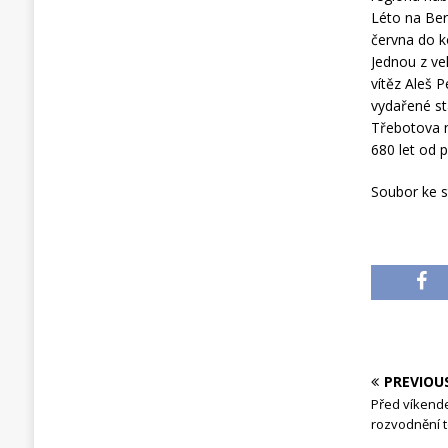
Léto na Ber
června do k
Jednou z ve
vítěz Aleš 
vydařené st
Třebotova n
680 let od 
Soubor ke s
PREVIOU
Před víkende
rozvodnění 