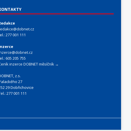
KONTAKTY
Redakce
redakce@dobnet.cz
tel.: 277 001 111
Inzerce
inzerce@dobnet.cz
tel.: 605 205 755
Ceník inzerce DOBNET měsíčník →
DOBNET, z.s.
Palackého 27
252 29 Dobřichovice
Tel.: 277 001 111