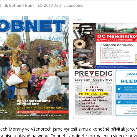
8
Bohumil Ruml
2018
,
Archiv časopisu
ech Morany ve Všenorech jsme vynesli zimu a konečně přivítali jaro.
sopise a hlavně na webu iDobnet.cz najdete fotogalerii a video z po