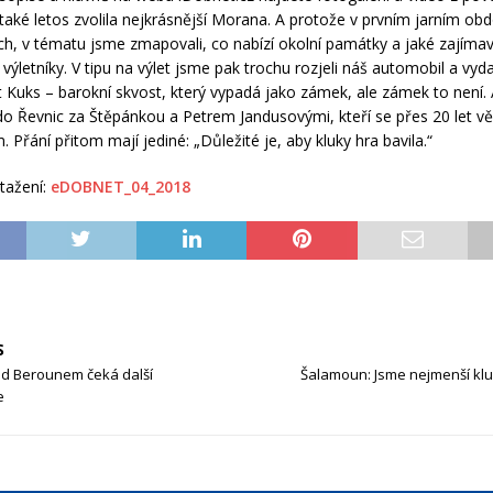
 také letos zvolila nejkrásnější Morana. A protože v prvním jarním obd
ruch, v tématu jsme zmapovali, co nabízí okolní památky a jaké zajímav
 výletníky. V tipu na výlet jsme pak trochu rozjeli náš automobil a vyda
Kuks – barokní skvost, který vypadá jako zámek, ale zámek to není.
do Řevnic za Štěpánkou a Petrem Jandusovými, kteří se přes 20 let v
Přání přitom mají jediné: „Důležité je, aby kluky hra bavila.“
tažení:
eDOBNET_04_2018
S
d Berounem čeká další
Šalamoun: Jsme nejmenší klu
e