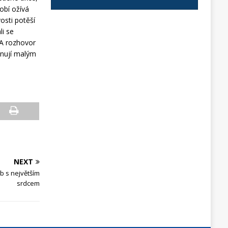
obí ožívá
osti potěší
li se
 A rozhovor
ěnují malým
NEXT
b s největším
srdcem