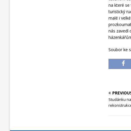
na které se
turistický 
malé i velké
prozkoumat 
nás zavedl 
házenkářům. 
Soubor ke s
PREVIOU
Studánku na
rekonstrukc