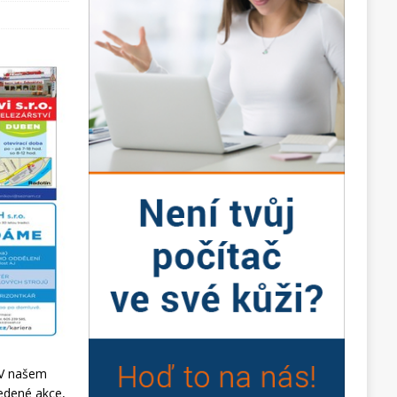
 V našem
vedené akce,