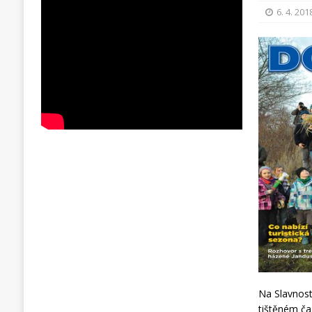
6. 4. 201
Na Slavnost
tištěném ča