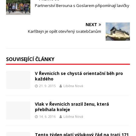
Partnerství Berouna s Goslarem připomínají lavičky
NEXT
Karlštejn je opět otevřený svatebčanům
SOUVISEJÍCÍ ČLÁNKY
V Řevnicích se chystá orientační běh pro
každého
21. 9. 2015
Liběna Nová
Vlak v Řevnicích srazil ženu, která
přebíhala koleje
14. 6. 2016
Liběna Nová
Tento týden platí výlukový řád na trati 171