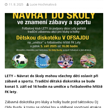
11. 8. 2025
Lucie Hochmalová
LETY – Návrat do školy mohou všechny děti oslavit při
zábavě a sportu. Tradiční dětská diskotéka se bude
konat 5. září od 16 hodin na umělce u fotbalového hřiště
FK lety.
Zábavná diskotéka pro kluky a holky bude pod taktovkou DJ
Oldy Burdy, k tomu se přidají hry a oblíbené sportovní atrakce