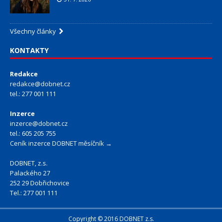
Všechny články
KONTAKTY
Redakce
redakce@dobnet.cz
tel.: 277 001 111
Inzerce
inzerce@dobnet.cz
tel.: 605 205 755
Ceník inzerce DOBNET měsíčník →
DOBNET, z.s.
Palackého 27
252 29 Dobřichovice
Tel.: 277 001 111
Copyright © 2016 DOBNET z.s.